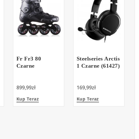
Fr Fr3 80
Steelseries Arctis
Czarne
1 Czarne (61427)
899,99
zł
169,99
zł
Kup Teraz
Kup Teraz