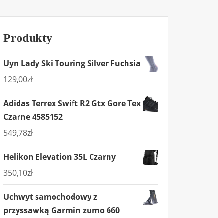
Produkty
Uyn Lady Ski Touring Silver Fuchsia
129,00
zł
Adidas Terrex Swift R2 Gtx Gore Tex
Czarne 4585152
549,78
zł
Helikon Elevation 35L Czarny
350,10
zł
Uchwyt samochodowy z
przyssawką Garmin zumo 660