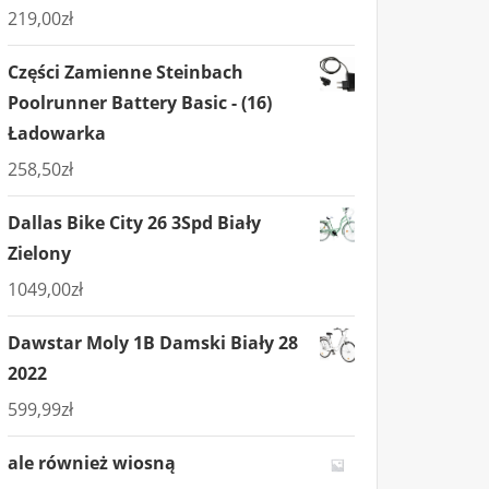
219,00
zł
Części Zamienne Steinbach
Poolrunner Battery Basic - (16)
Ładowarka
258,50
zł
Dallas Bike City 26 3Spd Biały
Zielony
1049,00
zł
Dawstar Moly 1B Damski Biały 28
2022
599,99
zł
ale również wiosną