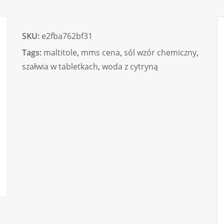
SKU:
e2fba762bf31
Tags:
maltitole
,
mms cena
,
sól wzór chemiczny
,
szałwia w tabletkach
,
woda z cytryną