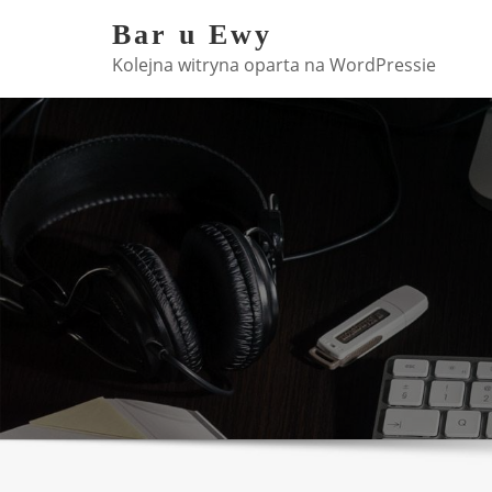
Skip
Bar u Ewy
to
Kolejna witryna oparta na WordPressie
content