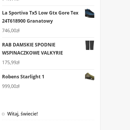
La Sportiva Tx5 Low Gtx Gore Tex
24T618900 Granatowy
746,00
zł
RAB DAMSKIE SPODNIE
WSPINACZKOWE VALKYRIE
175,99
zł
Robens Starlight 1
999,00
zł
Witaj, świecie!