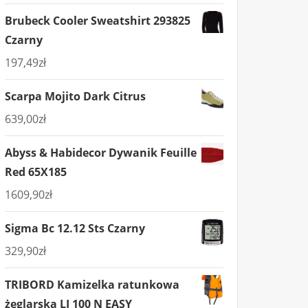
Brubeck Cooler Sweatshirt 293825
Czarny
197,49
zł
Scarpa Mojito Dark Citrus
639,00
zł
Abyss & Habidecor Dywanik Feuille
Red 65X185
1609,90
zł
Sigma Bc 12.12 Sts Czarny
329,90
zł
TRIBORD Kamizelka ratunkowa
żeglarska LJ 100 N EASY