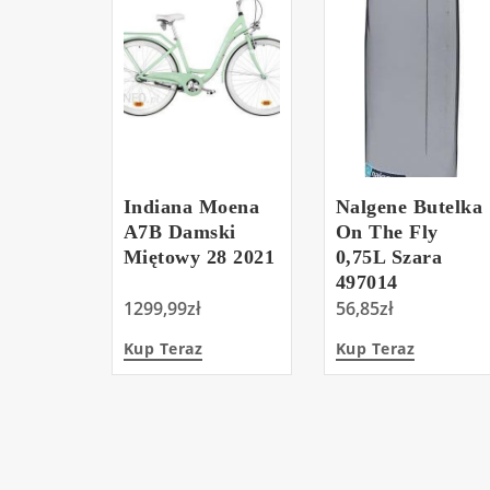
Indiana Moena
Nalgene Butelka
A7B Damski
On The Fly
Miętowy 28 2021
0,75L Szara
497014
1299,99
zł
56,85
zł
Kup Teraz
Kup Teraz