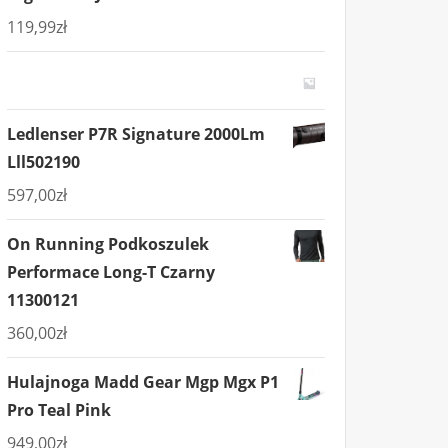
119,99
zł
Ledlenser P7R Signature 2000Lm
Lll502190
597,00
zł
On Running Podkoszulek
Performace Long-T Czarny
11300121
360,00
zł
Hulajnoga Madd Gear Mgp Mgx P1
Pro Teal Pink
949,00
zł