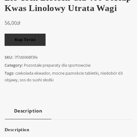
Kwas Linolowy Utrata Wagi
56,00
zł
Kup Teraz
SKU:
7f7d6908f3fe
Category:
Pozostałe preparaty dla sportowców
Tags:
czekolada ekwador
,
mocne paznokcie tabletki
,
niedobór d3
objawy
,
sos do sushi słodki
Description
Description