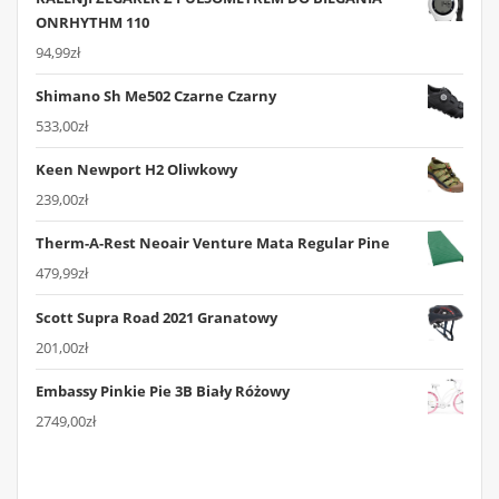
ONRHYTHM 110
94,99
zł
Shimano Sh Me502 Czarne Czarny
533,00
zł
Keen Newport H2 Oliwkowy
239,00
zł
Therm-A-Rest Neoair Venture Mata Regular Pine
479,99
zł
Scott Supra Road 2021 Granatowy
201,00
zł
Embassy Pinkie Pie 3B Biały Różowy
2749,00
zł