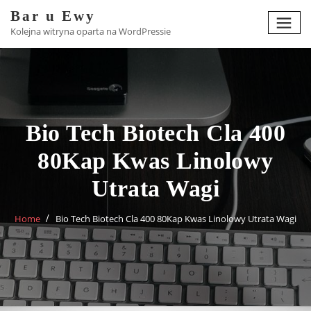
Skip
Bar u Ewy
to
Kolejna witryna oparta na WordPressie
content
Bio Tech Biotech Cla 400
80Kap Kwas Linolowy
Utrata Wagi
Home
Bio Tech Biotech Cla 400 80Kap Kwas Linolowy Utrata Wagi