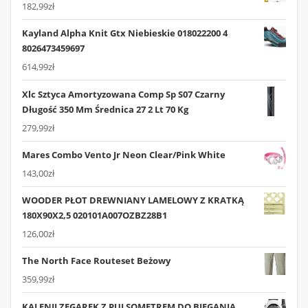
182,99
zł
Kayland Alpha Knit Gtx Niebieskie 018022200 4
8026473459697
614,99
zł
Xlc Sztyca Amortyzowana Comp Sp S07 Czarny
Długość 350 Mm Średnica 27 2 Lt 70 Kg
279,99
zł
Mares Combo Vento Jr Neon Clear/Pink White
143,00
zł
WOODER PŁOT DREWNIANY LAMELOWY Z KRATKĄ
180X90X2,5 020101A007OZBZ28B1
126,00
zł
The North Face Routeset Beżowy
359,99
zł
KALENJI ZEGAREK Z PULSOMETREM DO BIEGANIA