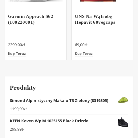
Garmin Apprach S62
UNS Na Wątrobę
(100220001)
Hepavit 60vegcaps
2399,00
zł
69,00
zł
Kup Teraz
Kup Teraz
Produkty
Simond Alpinistyczny Makalu T3 Zielony (8319305)
1199,99
zł
KEEN Koven Wp M 1025155 Black Drizzle
299,99
zł