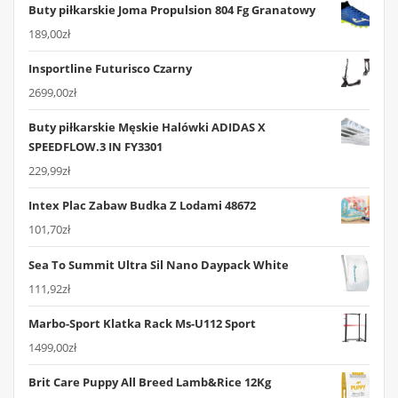
Buty piłkarskie Joma Propulsion 804 Fg Granatowy
189,00
zł
Insportline Futurisco Czarny
2699,00
zł
Buty piłkarskie Męskie Halówki ADIDAS X
SPEEDFLOW.3 IN FY3301
229,99
zł
Intex Plac Zabaw Budka Z Lodami 48672
101,70
zł
Sea To Summit Ultra Sil Nano Daypack White
111,92
zł
Marbo-Sport Klatka Rack Ms-U112 Sport
1499,00
zł
Brit Care Puppy All Breed Lamb&Rice 12Kg