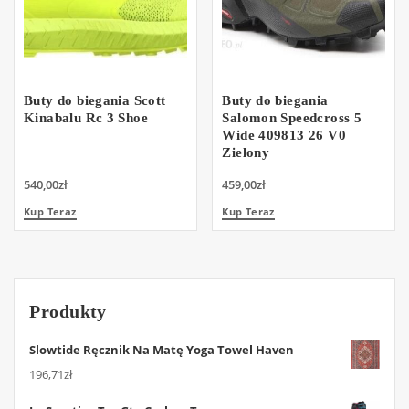
Buty do biegania Scott
Buty do biegania
Kinabalu Rc 3 Shoe
Salomon Speedcross 5
Wide 409813 26 V0
Zielony
540,00
zł
459,00
zł
Kup Teraz
Kup Teraz
Produkty
Slowtide Ręcznik Na Matę Yoga Towel Haven
196,71
zł