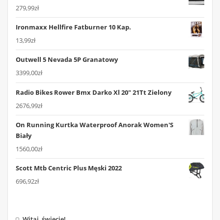
279,99
zł
Ironmaxx Hellfire Fatburner 10 Kap.
13,99
zł
Outwell 5 Nevada 5P Granatowy
3399,00
zł
Radio Bikes Rower Bmx Darko Xl 20" 21Tt Zielony
2676,99
zł
On Running Kurtka Waterproof Anorak Women'S
Biały
1560,00
zł
Scott Mtb Centric Plus Męski 2022
696,92
zł
Witaj, świecie!