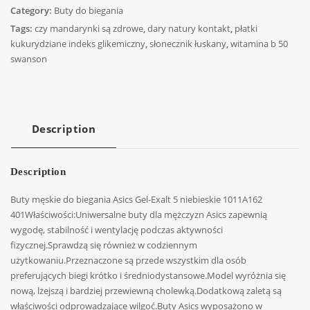
Category:
Buty do biegania
Tags:
czy mandarynki są zdrowe
,
dary natury kontakt
,
płatki
kukurydziane indeks glikemiczny
,
słonecznik łuskany
,
witamina b 50
swanson
Description
Description
Buty męskie do biegania Asics Gel-Exalt 5 niebieskie 1011A162
401Właściwości:Uniwersalne buty dla mężczyzn Asics zapewnią
wygodę, stabilność i wentylację podczas aktywności
fizycznej.Sprawdzą się również w codziennym
użytkowaniu.Przeznaczone są przede wszystkim dla osób
preferujących biegi krótko i średniodystansowe.Model wyróżnia się
nową, lżejszą i bardziej przewiewną cholewką.Dodatkową zaletą są
właściwości odprowadzające wilgoć.Buty Asics wyposażono w