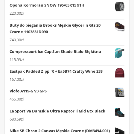
Opona Kormoran SNOW 195/65R15 91H
220,00
zł
Buty do biegania Brooks Męskie Glycerin Gts 20
Czarne 1103831D090
749,00
zł
Compressport Ice Cap Sun Shade Biało Błękitna
113,99
zł
Eastpak Padded Zippl'R + Ea5B74 Crafty Wine 23S
167,00
zł
Viofo A119-G V3 GPS
465,00
zł
La Sportiva Damskie Ultra Raptor Ii Mid Gtx Black
680,59
zł
Nike SB Chron 2 Canvas Męskie Czarne (DM3494-001)