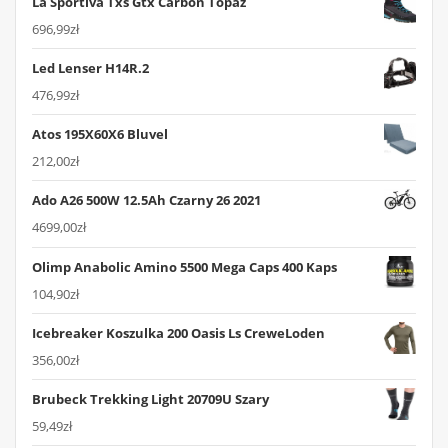
La Sportiva Txs Gtx Carbon Topaz
696,99
zł
Led Lenser H14R.2
476,99
zł
Atos 195X60X6 Bluvel
212,00
zł
Ado A26 500W 12.5Ah Czarny 26 2021
4699,00
zł
Olimp Anabolic Amino 5500 Mega Caps 400 Kaps
104,90
zł
Icebreaker Koszulka 200 Oasis Ls CreweLoden
356,00
zł
Brubeck Trekking Light 20709U Szary
59,49
zł