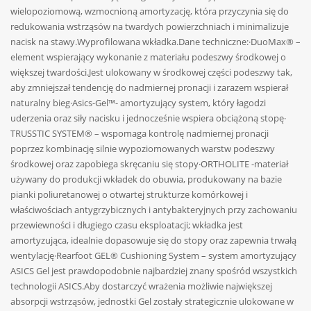
wielopoziomową, wzmocnioną amortyzację, która przyczynia się do
redukowania wstrząsów na twardych powierzchniach i minimalizuje
nacisk na stawy.Wyprofilowana wkładka.Dane techniczne:·DuoMax® –
element wspierający wykonanie z materiału podeszwy środkowej o
większej twardości.Jest ulokowany w środkowej części podeszwy tak,
aby zmniejszał tendencję do nadmiernej pronacji i zarazem wspierał
naturalny bieg·Asics-Gel™- amortyzujący system, który łagodzi
uderzenia oraz siły nacisku i jednocześnie wspiera obciążoną stopę·
TRUSSTIC SYSTEM® – wspomaga kontrolę nadmiernej pronacji
poprzez kombinację silnie wypoziomowanych warstw podeszwy
środkowej oraz zapobiega skręcaniu się stopy·ORTHOLITE -materiał
używany do produkcji wkładek do obuwia, produkowany na bazie
pianki poliuretanowej o otwartej strukturze komórkowej i
właściwościach antygrzybicznych i antybakteryjnych przy zachowaniu
przewiewności i długiego czasu eksploatacji; wkładka jest
amortyzująca, idealnie dopasowuje się do stopy oraz zapewnia trwałą
wentylację·Rearfoot GEL® Cushioning System – system amortyzujący
ASICS Gel jest prawdopodobnie najbardziej znany spośród wszystkich
technologii ASICS.Aby dostarczyć wrażenia możliwie największej
absorpcji wstrząsów, jednostki Gel zostały strategicznie ulokowane w