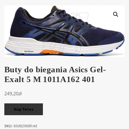
Buty do biegania Asics Gel-
Exalt 5 M 1011A162 401
249,20
zł
Kup Teraz
SKU:
83d82968fc4d