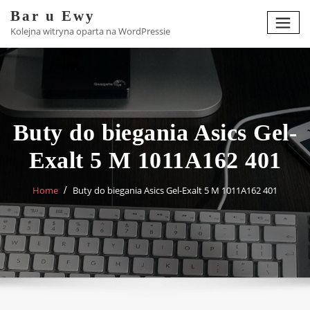
Skip
Bar u Ewy
to
Kolejna witryna oparta na WordPressie
content
Buty do biegania Asics Gel-
Exalt 5 M 1011A162 401
Home
Buty do biegania Asics Gel-Exalt 5 M 1011A162 401