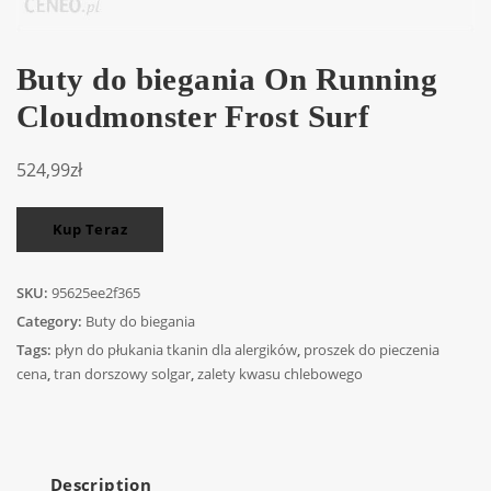
Buty do biegania On Running
Cloudmonster Frost Surf
524,99
zł
Kup Teraz
SKU:
95625ee2f365
Category:
Buty do biegania
Tags:
płyn do płukania tkanin dla alergików
,
proszek do pieczenia
cena
,
tran dorszowy solgar
,
zalety kwasu chlebowego
Description