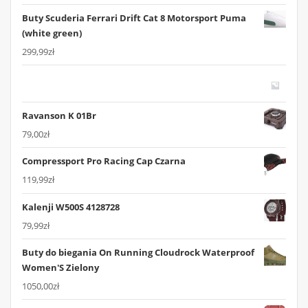
Buty Scuderia Ferrari Drift Cat 8 Motorsport Puma
(white green)
299,99
zł
Ravanson K 01Br
79,00
zł
Compressport Pro Racing Cap Czarna
119,99
zł
Kalenji W500S 4128728
79,99
zł
Buty do biegania On Running Cloudrock Waterproof
Women'S Zielony
1050,00
zł