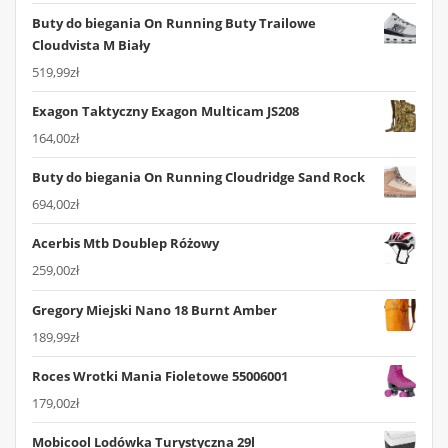
Buty do biegania On Running Buty Trailowe
Cloudvista M Biały
519,99
zł
Exagon Taktyczny Exagon Multicam JS208
164,00
zł
Buty do biegania On Running Cloudridge Sand Rock
694,00
zł
Acerbis Mtb Doublep Różowy
259,00
zł
Gregory Miejski Nano 18 Burnt Amber
189,99
zł
Roces Wrotki Mania Fioletowe 55006001
179,00
zł
Mobicool Lodówka Turystyczna 29l