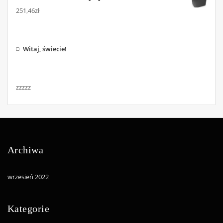
251,46
zł
Witaj, świecie!
zzzzz
Archiwa
wrzesień 2022
Kategorie