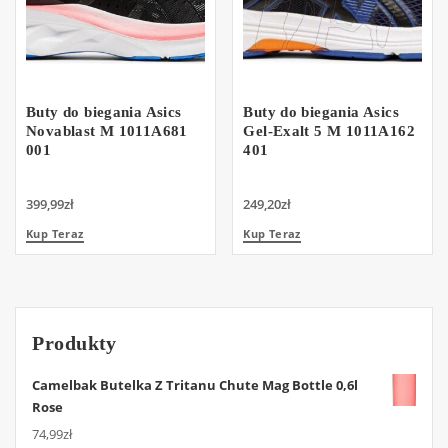
Buty do biegania Asics
Buty do biegania Asics
Novablast M 1011A681
Gel-Exalt 5 M 1011A162
001
401
399,99
zł
249,20
zł
Kup Teraz
Kup Teraz
Produkty
Camelbak Butelka Z Tritanu Chute Mag Bottle 0,6l
Rose
74,99
zł