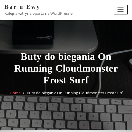
Skip
Bar u Ewy
to
Kolejna witryna oparta na WordPressie
content
Buty do biegania On
Running Cloudmonster
Frost Surf
Home
Buty do biegania On Running Cloudmonster Frost Surf