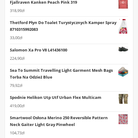
Fjallraven Kanken Peach Pink 319
318,99
zł
Thetford Płyn Do Toalet Turystycznych Kamper Spray
8710315992083
33,00
zł
Salomon Xa Pro V8 L41436100
224,90
zł
Sea To Summit Travelling Light Garment Mesh Bags
Torba Na Odzież Blue
79,92
zł
Spodnie Helikon Utp Utf Urban Flex Multicam
419,00
zł
Smartwool Osłona Merino 250 Reversible Pattern
Neck Gaiter Light Gray Pinwheel
104,73
zł