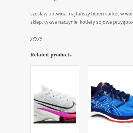
czesław botwina, najtańszy hipermarket w war
sklep, tykwa naczynie, kotlety sojowe przygot
yyyyy
Related products