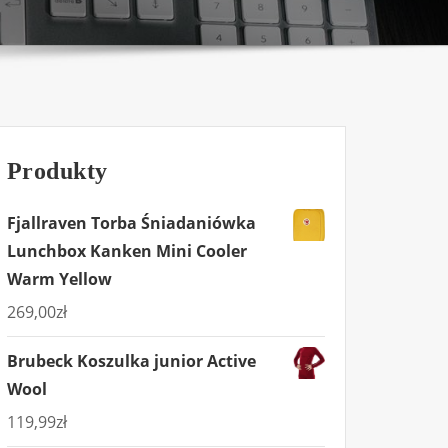
Produkty
Fjallraven Torba Śniadaniówka
Lunchbox Kanken Mini Cooler
Warm Yellow
269,00
zł
Brubeck Koszulka junior Active
Wool
119,99
zł