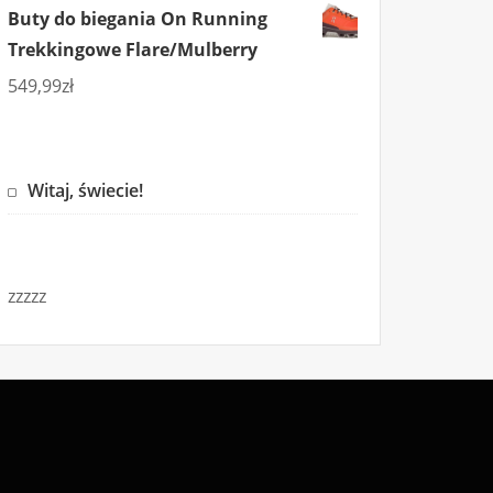
Buty do biegania On Running
Trekkingowe Flare/Mulberry
549,99
zł
Witaj, świecie!
zzzzz