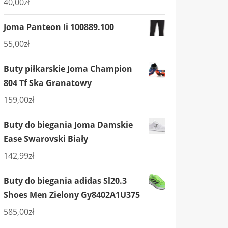
40,00
zł
Joma Panteon Ii 100889.100
55,00
zł
Buty piłkarskie Joma Champion
804 Tf Ska Granatowy
159,00
zł
Buty do biegania Joma Damskie
Ease Swarovski Biały
142,99
zł
Buty do biegania adidas Sl20.3
Shoes Men Zielony Gy8402A1U375
585,00
zł