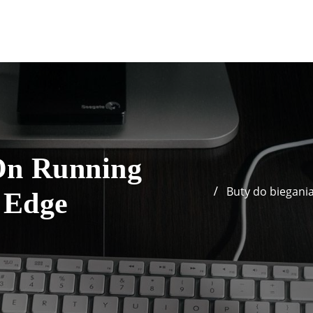
On Running
Buty do biegani
 Edge
8