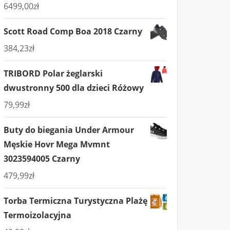
6499,00
zł
Scott Road Comp Boa 2018 Czarny
384,23
zł
TRIBORD Polar żeglarski
dwustronny 500 dla dzieci Różowy
79,99
zł
Buty do biegania Under Armour
Męskie Hovr Mega Mvmnt
3023594005 Czarny
479,99
zł
Torba Termiczna Turystyczna Plażę
Termoizolacyjna