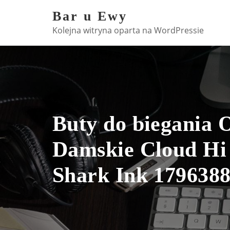
Skip
Bar u Ewy
to
Kolejna witryna oparta na WordPressie
content
Buty do biegania 
Damskie Cloud Hi
Shark Ink 179638