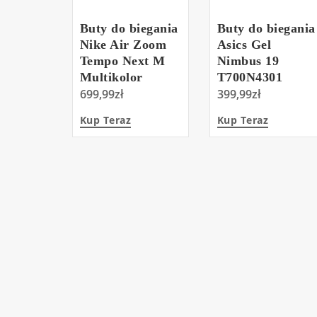
Buty do biegania
Buty do biegania
Nike Air Zoom
Asics Gel
Tempo Next M
Nimbus 19
Multikolor
T700N4301
CI9923 100
699,99
zł
399,99
zł
Kup Teraz
Kup Teraz