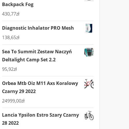
Backpack Fog
430,77
zł
Diagnostic Inhalator PRO Mesh
138,65
zł
Sea To Summit Zestaw Naczyń
Deltalight Camp Set 2.2
95,92
zł
Orbea Mtb Oiz M11 Axs Koralowy
Czarny 29 2022
24999,00
zł
Lancia Ypsilon Estro Szary Czarny
28 2022