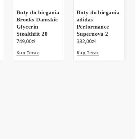
Buty do biegania
Buty do biegania
Brooks Damskie
adidas
Glycerin
Performance
Stealthfit 20
Supernova 2
1203721B014
749,00
zł
Gw9087 Czarny
382,00
zł
Kup Teraz
Kup Teraz