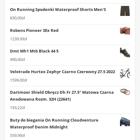
On Running Spodenki Waterproof Shorts Men'S
830,00
zł
Robens Pioneer 3Ex Red
1239,99
zł
Dmt Mh1 Mtb Black 44 5
990,00
zł
Velotrade Hurtex Zephyr Czarno Czerwony 27.5 2022
1599,00
zł
Dartmoor Shield Obręcz Dh Fr 27.5" Matowa Czarna
Anodowana Rozm. 32H (22641)
193,22
zł
Buty do biegania On Running Cloudventure
Waterproof Denim Midnight
559,99
zł