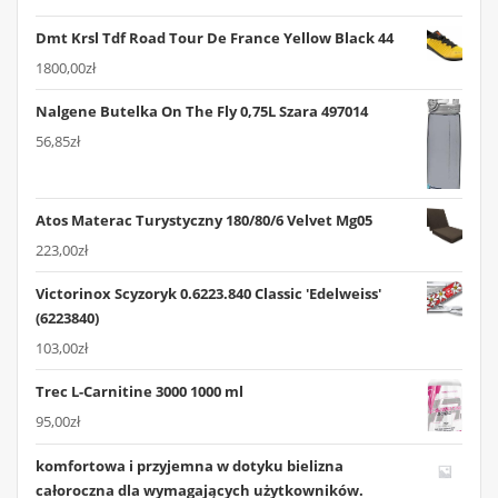
Dmt Krsl Tdf Road Tour De France Yellow Black 44
1800,00
zł
Nalgene Butelka On The Fly 0,75L Szara 497014
56,85
zł
Atos Materac Turystyczny 180/80/6 Velvet Mg05
223,00
zł
Victorinox Scyzoryk 0.6223.840 Classic 'Edelweiss'
(6223840)
103,00
zł
Trec L-Carnitine 3000 1000 ml
95,00
zł
komfortowa i przyjemna w dotyku bielizna
całoroczna dla wymagających użytkowników.