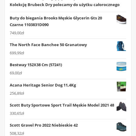
Kolekcję Brubeck Dry polecamy do użytku całorocznego
Buty do biegania Brooks Męskie Glycerin Gts 20
Czarne 1103831D090
749,00
zł
The North Face Banchee 50 Granatowy
699,99
zł
Bestway 152X38 Cm (57241)
69,00
zł
Acana Heritage Senior Dog 11,4Kg
256,89
zł
Scott Buty Sportowe Sport Trail Męskie Model 2021 48
330,65
zł
Scott Gravel Pro 2022 Niebieskie 42
508,32
zł