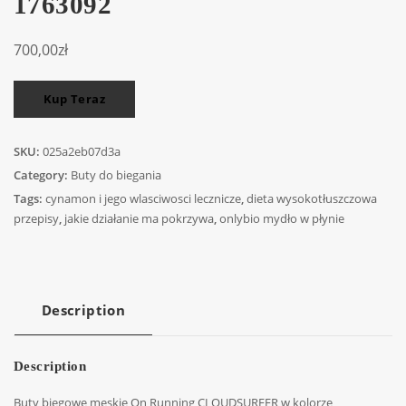
1763092
700,00
zł
Kup Teraz
SKU:
025a2eb07d3a
Category:
Buty do biegania
Tags:
cynamon i jego wlasciwosci lecznicze
,
dieta wysokotłuszczowa
przepisy
,
jakie działanie ma pokrzywa
,
onlybio mydło w płynie
Description
Description
Buty biegowe męskie On Running CLOUDSURFER w kolorze