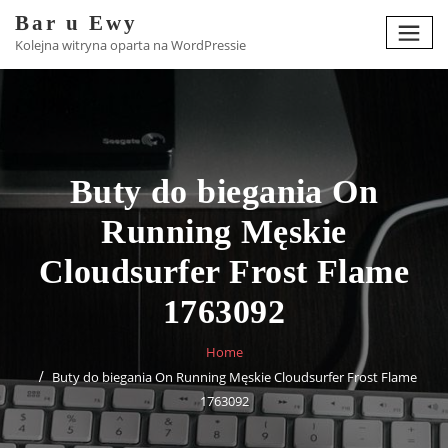
Skip
Bar u Ewy
to
Kolejna witryna oparta na WordPressie
content
Buty do biegania On
Running Męskie
Cloudsurfer Frost Flame
1763092
Home
Buty do biegania On Running Męskie Cloudsurfer Frost Flame
1763092