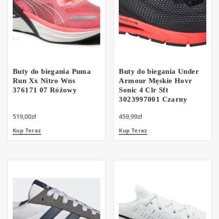
Buty do biegania Puma
Buty do biegania Under
Run Xx Nitro Wns
Armour Męskie Hovr
376171 07 Różowy
Sonic 4 Clr Sft
3023997001 Czarny
519,00
zł
459,99
zł
Kup Teraz
Kup Teraz