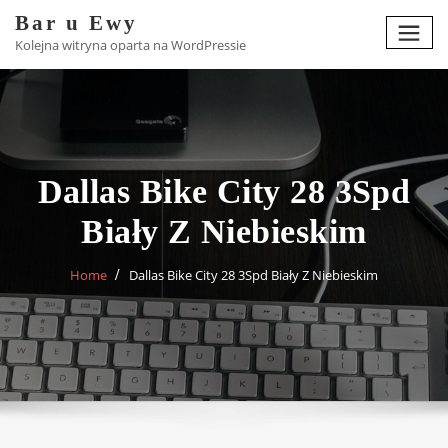
Skip
Bar u Ewy
to
Kolejna witryna oparta na WordPressie
content
Dallas Bike City 28 3Spd
Biały Z Niebieskim
Home
Dallas Bike City 28 3Spd Biały Z Niebieskim