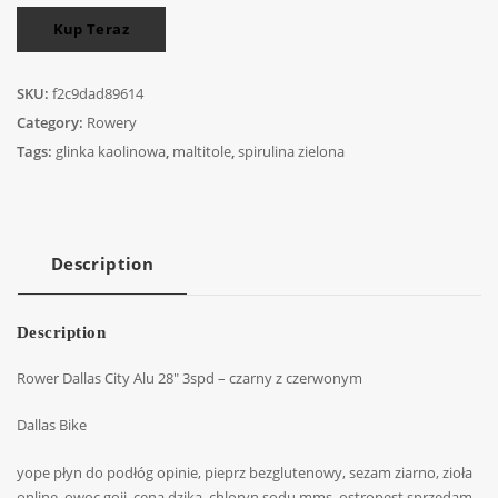
Kup Teraz
SKU:
f2c9dad89614
Category:
Rowery
Tags:
glinka kaolinowa
,
maltitole
,
spirulina zielona
Description
Description
Rower Dallas City Alu 28″ 3spd – czarny z czerwonym
Dallas Bike
yope płyn do podłóg opinie, pieprz bezglutenowy, sezam ziarno, zioła
online, owoc goji, cena dzika, chloryn sodu mms, ostropest sprzedam,