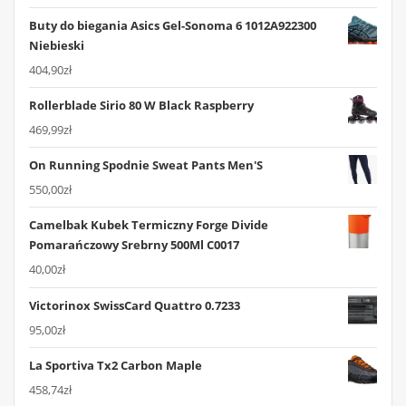
Buty do biegania Asics Gel-Sonoma 6 1012A922300
Niebieski
404,90
zł
Rollerblade Sirio 80 W Black Raspberry
469,99
zł
On Running Spodnie Sweat Pants Men'S
550,00
zł
Camelbak Kubek Termiczny Forge Divide
Pomarańczowy Srebrny 500Ml C0017
40,00
zł
Victorinox SwissCard Quattro 0.7233
95,00
zł
La Sportiva Tx2 Carbon Maple
458,74
zł