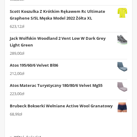
Scott Koszulka Z Krótkim Rękawem Rc Ultimate
Graphene S/SL Męska Model 2022 Żółta XL
623,12
zł
Jack Wolfskin Woodland 2 Vent Low W Dark Grey
Light Green
289,00
zł
Atos 195/60/6 Velvet Bl06
212,00
zł
Atos Materac Turystyczny 180/80/6 Velvet Mg55
223,00
zł
Brubeck Bokserki Wełniane Active Wool Granatowy
68,99
zł