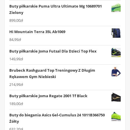
Buty piłkarskie Puma Ultra Ultimate Mg 10689701
Zielony
899,00
zł
Hi Mountain Terra 35L Ab1069
84,99
zł
Buty piłkarskie Joma Futsal Dla Dzieci Top Flex
149,99
zł
Brubeck Rashguard Top Treningowy Z Długim
Rękawem Gym Niebieski
214,99
zł
Buty piłkarskie Joma Regate 2001 Tf Black
189,00
zł
Buty do biegania Asics Gel-Cumulus 24 1011B366750
Żółty
632,20
zł