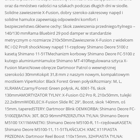
oraz da mnóstwo radości na szlakach podczas długich dni w siodle.
Solidne zawieszenie X-Fusion, dobry szeroko-zakresowy napęd i
solidne hamulce zapewniają odpowiedni komfort i
bezpieczeństwo.Główne cechy: Skok zawieszenia przedniego/tylnego –
140/130 mmRama Bluebird 29 pod damper w standardzie
metrycznym o rozmiarze 210x50mmZawieszenie X-Fusion z widelcem
RC i O2 ProR shockNowy napęd 11-rzędowy Shimano Deore 5100 z
kasetą Shimano 11-51TMechanizm korbowy Shimano Deore FC-5100 z
kutego aluminiumHamulce Shimano MT-410Regulowana sztyca X-
Fusion ManicNowe obręcze Dartmoor Patrol o wewnętrznej
szerokości 30mmKokpit 31,8 mm z naszym nowym, kompaktowym
mostkiem ViperKolor: Black Forest Green połyskRozmiary: M, L,
XLRAMA:Czarny/Forest Green połysk, AL 6061-T6, skok
130mmAMORTYZATOR TYLNY: X-Fusion O2 Pro R, 210x50mm, tulejki
22.2x8mmWIDELEC:X-Fusion Slide RC 29″, Boost, skok 140mm, oś
15mm, taperedSTERY: Dartmoor Blink OEMKORBA: Shimano Deore FC-
5100ZĘBATKA: 30T, BCD 96mmPRZERZUTKA TYLNA: Shimano Deore
M5100 1X11MANETKI: Shimano Deore M5100-R, 11–rzędowaKASETA:
Shimano Deore M5100-11, 11-51TŁAŃCUCH: KMC X11PIASTA
PRZEDNIA: Dartmoor Reel Boost 110x15mm, 32HPIASTA TYLNA: