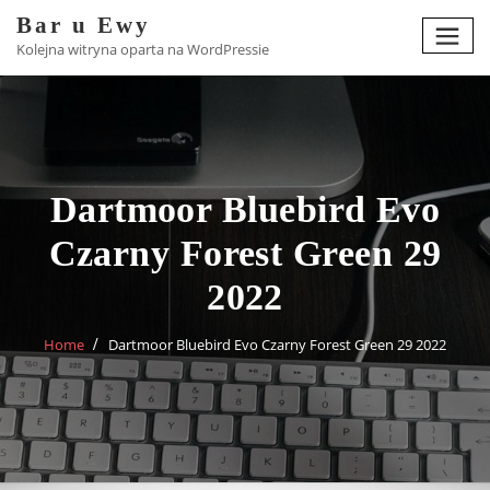
Skip
Bar u Ewy
to
Kolejna witryna oparta na WordPressie
content
Dartmoor Bluebird Evo
Czarny Forest Green 29
2022
Home
Dartmoor Bluebird Evo Czarny Forest Green 29 2022