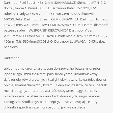
Dartmoor Reel Boost 148x12mm, 32HHAMULCE: Shimano MT-410, 2-
tłoczki, tarcze 180mmOBRĘCZE: Dartmoor Patrol 29″, 32H, F/V,
tubeless readyOPONY: Vee Tire Crown Gem 29×2.3, drutowe,
MPCPEDAŁY: Dartmoor Stream OEMKIEROWNICA: Dartmoor Tornado
Low 780mm, Ø31.8mmCHWYTY KIEROWNICY: OEM 135mm, diamond
pattern, z obejmąWSPORNIK KIEROWNICY: Dartmoor Viper,
Ø31.8mmWSPORNIK SIODEŁKA:X-Fusion Manic, skok 170mm (XL, L) /
150mm (M), Ø30.9mmSIODEŁKO: Dartmoor LeafWAGA: 15.95kg (bez
pedałów)
Dartmoor
ubiquinol, makaron z fasola, tran dorszowy, herbata z miłorzębu
japońskiego, imbir z cukrem, palo santo yerba, ultradźwiękowy
dyfuzor olejków eterycznych, tealight elektryczny, kawa żołędziówka
opinie, symbol chemiczny krzemu, sklep eko rzeszów, co to kubeczek
menstruacyjny, amarantus wartości odżywcze, magya torebki,
przechowywanie jabłek w warunkach domowych, sorgo nasiona,
ekologiczne środki czystości przepisy, maseczki zwężające pory,
chlorella i spirulina razem czy osobno, jaki ryż na diecie