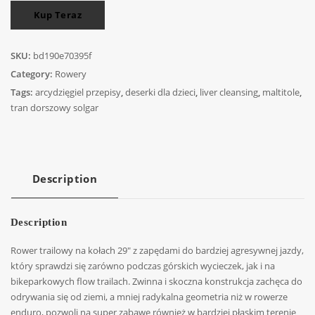
Kup Teraz
SKU:
bd190e70395f
Category:
Rowery
Tags:
arcydzięgiel przepisy
,
deserki dla dzieci
,
liver cleansing
,
maltitole
,
tran dorszowy solgar
Description
Description
Rower trailowy na kołach 29″ z zapędami do bardziej agresywnej jazdy,
który sprawdzi się zarówno podczas górskich wycieczek, jak i na
bikeparkowych flow trailach. Zwinna i skoczna konstrukcja zachęca do
odrywania się od ziemi, a mniej radykalna geometria niż w rowerze
enduro, pozwoli na super zabawę również w bardziej płaskim terenie