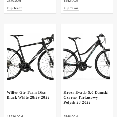
2680,00
zł
1442,00
zł
Kup Teraz
Kup Teraz
Wilier Gtr Team Disc
Kross Evado 5.0 Damski
Black White 28/29 2022
Czarno Turkusowy
Połysk 28 2022
13220,00
zł
2548,00
zł