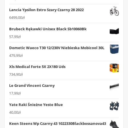
Lancia Ypsilon Estro Szary Czarny 28 2022
6499,00
zł
Brubeck Rękawki Unisex Black Sb10060Bk
57,99
zł
Dometic Waeco T30 12/230V Niebieska Mobicool 30L
479,99
zł
Xls Medical Forte 5X 2X180 Uds
734,90
zł
Le Grand Vincent Czarny
17,99
zł
Yate Raki Śnieżne Yeste Blue
40,00
zł
Keen Steens Wp Czarny 43 1022330Blackbossanova43