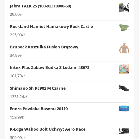
Jabra TALK 25 (100-92310900-60)
29,00
zł
Rockland Namiot Hamakowy Rock Castle
225,00
zł
Brubeck Koszulka Fusion Brązowy
34,99
zł
Intex Plac Zabaw Budka Z Lodami 48672
101,70
zł
Shimano Sh Rc902 M Czarne
1331,24
zł
Enero Powłoka Basenu 20110
159,99
zł
K-Edge Wahoo Bolt Uchwyt Aero Race
309,00
zł