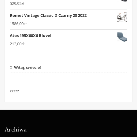
529,95
zł
Romet Vintage Classic D Czarny 28 2022
1586,00
zł
Atos 195X60X6 Bluvel
212,00
zł
Witaj, świecie!
zzzzz
Archiwa