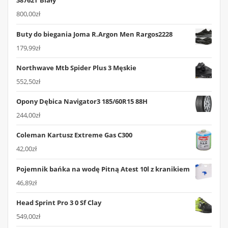
38762T Biały
800,00
zł
Buty do biegania Joma R.Argon Men Rargos2228
179,99
zł
Northwave Mtb Spider Plus 3 Męskie
552,50
zł
Opony Dębica Navigator3 185/60R15 88H
244,00
zł
Coleman Kartusz Extreme Gas C300
42,00
zł
Pojemnik bańka na wodę Pitną Atest 10l z kranikiem
46,89
zł
Head Sprint Pro 3 0 Sf Clay
549,00
zł