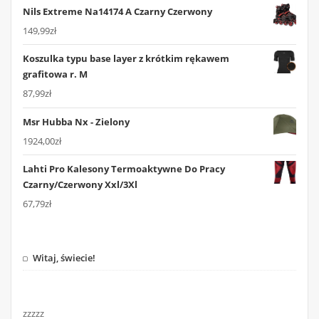
Nils Extreme Na14174 A Czarny Czerwony
149,99
zł
Koszulka typu base layer z krótkim rękawem
grafitowa r. M
87,99
zł
Msr Hubba Nx - Zielony
1924,00
zł
Lahti Pro Kalesony Termoaktywne Do Pracy
Czarny/Czerwony Xxl/3Xl
67,79
zł
Witaj, świecie!
zzzzz