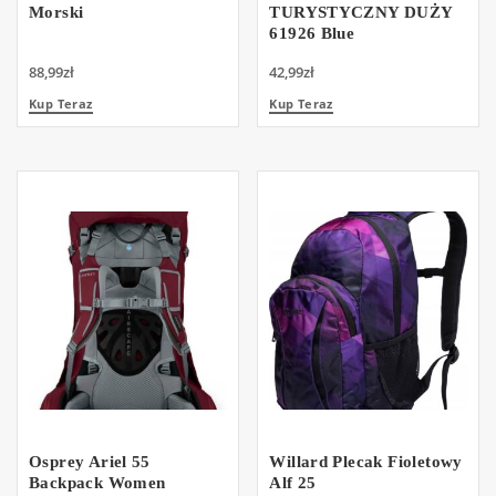
Morski
TURYSTYCZNY DUŻY
61926 Blue
88,99
zł
42,99
zł
Kup Teraz
Kup Teraz
Osprey Ariel 55
Willard Plecak Fioletowy
Backpack Women
Alf 25