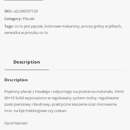
SKU:
a2c296537129
Category:
Plecaki
Tags:
co to jest pęczak
,
kolorowe makarony
,
proces gnilny w jelitach
,
serwatka w proszku co to
Description
Description
Pojemny plecak z trwałego i odpornego na przetarcia materiału. Himil
60+10 Solid wyposażono w regulowany system nośny, regulowane
paski piersiowy i biodrowy, praktyczne kieszenie oraz mocowania
m.in. na kije trekkingowe czy czekan.
Fjord Nansen