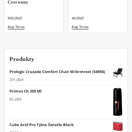
Czerwony
960,00
zł
44,99
zł
Kup Teraz
Kup Teraz
Produkty
Prologic Cruzade Comfort Chair W/Armrest (54958)
291,00
zł
Primus Ch 350 Ml
82,28
zł
Cube Acid Pro Tylne Światło Black