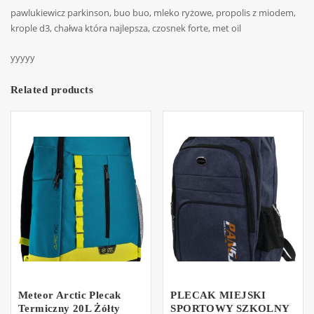
pawlukiewicz parkinson, buo buo, mleko ryżowe, propolis z miodem,
krople d3, chałwa która najlepsza, czosnek forte, met oil
yyyyy
Related products
Meteor Arctic Plecak
PLECAK MIEJSKI
Termiczny 20L Żółty
SPORTOWY SZKOLNY