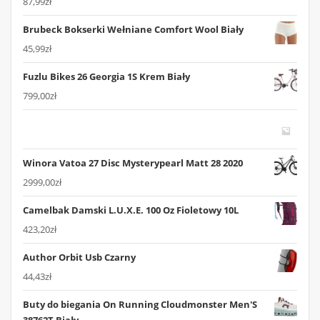
87,99
zł
Brubeck Bokserki Wełniane Comfort Wool Biały
45,99
zł
Fuzlu Bikes 26 Georgia 1S Krem Biały
799,00
zł
Winora Vatoa 27 Disc Mysterypearl Matt 28 2020
2999,00
zł
Camelbak Damski L.U.X.E. 100 Oz Fioletowy 10L
423,20
zł
Author Orbit Usb Czarny
44,43
zł
Buty do biegania On Running Cloudmonster Men'S