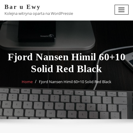
Skip
Bar u Ewy
to
Kolejna witryna oparta na WordPressie
content
Fjord Nansen Himil 60+10
Solid Red Black
Home
Fjord Nansen Himil 60+10 Solid Red Black