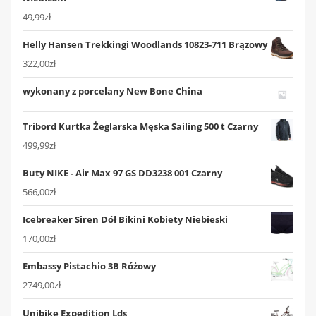
49,99
zł
Helly Hansen Trekkingi Woodlands 10823-711 Brązowy
322,00
zł
wykonany z porcelany New Bone China
Tribord Kurtka Żeglarska Męska Sailing 500 t Czarny
499,99
zł
Buty NIKE - Air Max 97 GS DD3238 001 Czarny
566,00
zł
Icebreaker Siren Dół Bikini Kobiety Niebieski
170,00
zł
Embassy Pistachio 3B Różowy
2749,00
zł
Unibike Expedition Lds