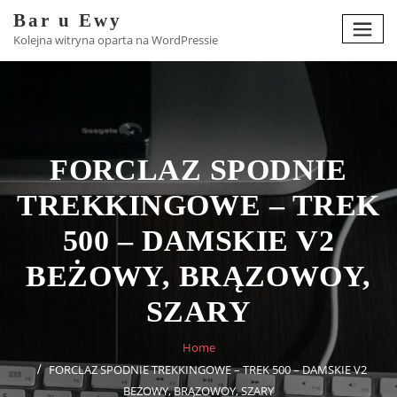
Skip
Bar u Ewy
to
Kolejna witryna oparta na WordPressie
content
FORCLAZ SPODNIE
TREKKINGOWE – TREK
500 – DAMSKIE V2
BEŻOWY, BRĄZOWOY,
SZARY
Home
FORCLAZ SPODNIE TREKKINGOWE – TREK 500 – DAMSKIE V2
BEŻOWY, BRĄZOWOY, SZARY