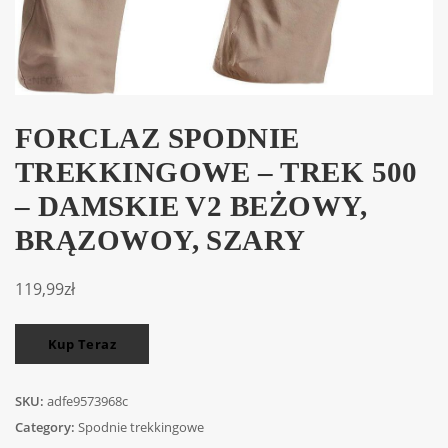
FORCLAZ SPODNIE
TREKKINGOWE – TREK 500
– DAMSKIE V2 BEŻOWY,
BRĄZOWOY, SZARY
119,99
zł
Kup Teraz
SKU:
adfe9573968c
Category:
Spodnie trekkingowe