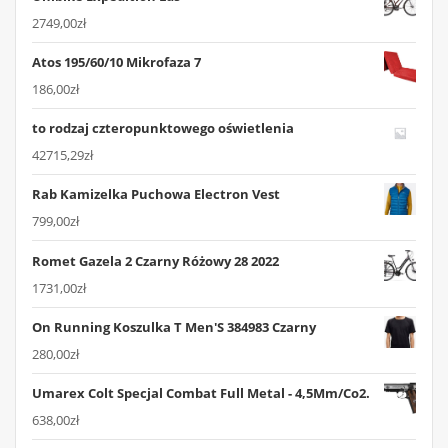
2749,00
zł
Atos 195/60/10 Mikrofaza 7
186,00
zł
to rodzaj czteropunktowego oświetlenia
42715,29
zł
Rab Kamizelka Puchowa Electron Vest
799,00
zł
Romet Gazela 2 Czarny Różowy 28 2022
1731,00
zł
On Running Koszulka T Men'S 384983 Czarny
280,00
zł
Umarex Colt Specjal Combat Full Metal - 4,5Mm/Co2.
638,00
zł