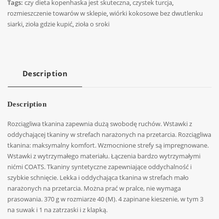
Tags:
czy dieta kopenhaska jest skuteczna
,
czystek turcja
,
rozmieszczenie towarów w sklepie
,
wiórki kokosowe bez dwutlenku
siarki
,
zioła gdzie kupić
,
zioła o sroki
Description
Description
Rozciągliwa tkanina zapewnia dużą swobodę ruchów. Wstawki z
oddychającej tkaniny w strefach narażonych na przetarcia. Rozciągliwa
tkanina: maksymalny komfort. Wzmocnione strefy są impregnowane.
Wstawki z wytrzymałego materiału. Łączenia bardzo wytrzymałymi
nićmi COATS. Tkaniny syntetyczne zapewniające oddychalność i
szybkie schnięcie. Lekka i oddychająca tkanina w strefach mało
narażonych na przetarcia. Można prać w pralce, nie wymaga
prasowania. 370 g w rozmiarze 40 (M). 4 zapinane kieszenie, w tym 3
na suwak i 1 na zatrzaski i z klapką.