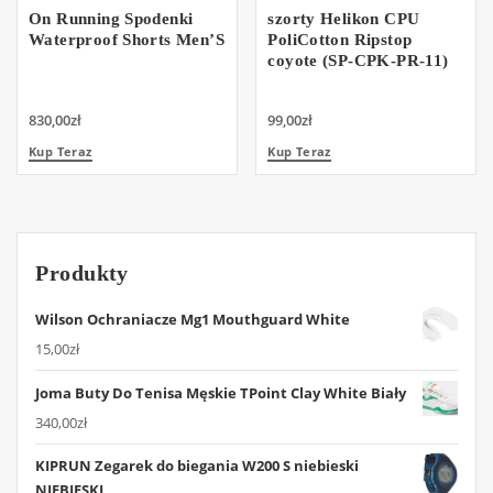
On Running Spodenki
szorty Helikon CPU
Waterproof Shorts Men’S
PoliCotton Ripstop
coyote (SP-CPK-PR-11)
830,00
zł
99,00
zł
Kup Teraz
Kup Teraz
Produkty
Wilson Ochraniacze Mg1 Mouthguard White
15,00
zł
Joma Buty Do Tenisa Męskie TPoint Clay White Biały
340,00
zł
KIPRUN Zegarek do biegania W200 S niebieski
NIEBIESKI