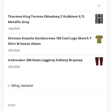
Thermos King Termos Obiadowy Z Kubkiem 0,7L
Metallic Gray
144,99
zł
Ortovox Koszula Outdoorowa 150 Cool Logo Sketch T
Shirt M Sweet Alison
354,00
zł
Icebreaker 200 Oasis Legginsy Kobiety Brązowy
459,99
zł
Witaj, świecie!
zzzzz