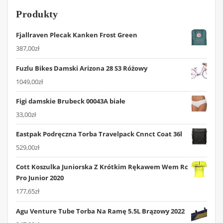
Produkty
Fjallraven Plecak Kanken Frost Green
387,00
zł
Fuzlu Bikes Damski Arizona 28 S3 Różowy
1049,00
zł
Figi damskie Brubeck 00043A białe
33,00
zł
Eastpak Podręczna Torba Travelpack Cnnct Coat 36l
529,00
zł
Cott Koszulka Juniorska Z Krótkim Rękawem Wem Rc
Pro Junior 2020
177,65
zł
Agu Venture Tube Torba Na Ramę 5.5L Brązowy 2022