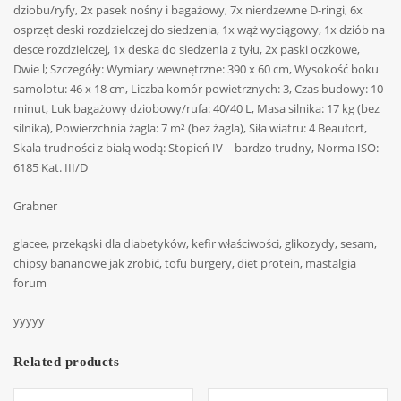
dziobu/ryfy, 2x pasek nośny i bagażowy, 7x nierdzewne D-ringi, 6x
osprzęt deski rozdzielczej do siedzenia, 1x wąż wyciągowy, 1x dziób na
desce rozdzielczej, 1x deska do siedzenia z tyłu, 2x paski oczkowe,
Dwie l; Szczegóły: Wymiary wewnętrzne: 390 x 60 cm, Wysokość boku
samolotu: 46 x 18 cm, Liczba komór powietrznych: 3, Czas budowy: 10
minut, Luk bagażowy dziobowy/rufa: 40/40 L, Masa silnika: 17 kg (bez
silnika), Powierzchnia żagla: 7 m² (bez żagla), Siła wiatru: 4 Beaufort,
Skala trudności z białą wodą: Stopień IV – bardzo trudny, Norma ISO:
6185 Kat. III/D
Grabner
glacee, przekąski dla diabetyków, kefir właściwości, glikozydy, sesam,
chipsy bananowe jak zrobić, tofu burgery, diet protein, mastalgia
forum
yyyyy
Related products