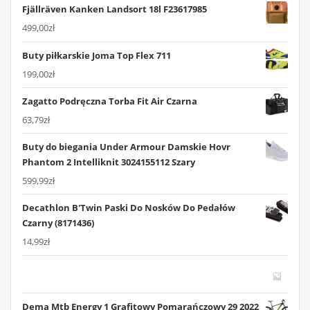
Fjällräven Kanken Landsort 18l F23617985
499,00
zł
Buty piłkarskie Joma Top Flex 711
199,00
zł
Zagatto Podręczna Torba Fit Air Czarna
63,79
zł
Buty do biegania Under Armour Damskie Hovr
Phantom 2 Intelliknit 3024155112 Szary
599,99
zł
Decathlon B'Twin Paski Do Nosków Do Pedałów
Czarny (8171436)
14,99
zł
Dema Mtb Energy 1 Grafitowy Pomarańczowy 29 2022