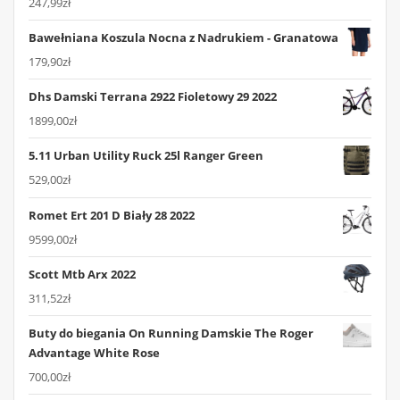
247,99
zł
Bawełniana Koszula Nocna z Nadrukiem - Granatowa
179,90
zł
Dhs Damski Terrana 2922 Fioletowy 29 2022
1899,00
zł
5.11 Urban Utility Ruck 25l Ranger Green
529,00
zł
Romet Ert 201 D Biały 28 2022
9599,00
zł
Scott Mtb Arx 2022
311,52
zł
Buty do biegania On Running Damskie The Roger
Advantage White Rose
700,00
zł