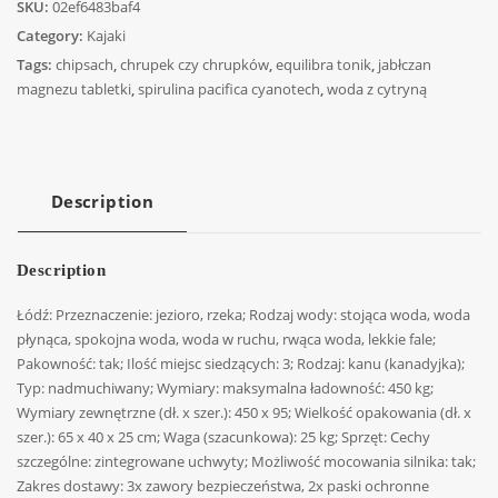
SKU:
02ef6483baf4
Category:
Kajaki
Tags:
chipsach
,
chrupek czy chrupków
,
equilibra tonik
,
jabłczan
magnezu tabletki
,
spirulina pacifica cyanotech
,
woda z cytryną
Description
Description
Łódź: Przeznaczenie: jezioro, rzeka; Rodzaj wody: stojąca woda, woda
płynąca, spokojna woda, woda w ruchu, rwąca woda, lekkie fale;
Pakowność: tak; Ilość miejsc siedzących: 3; Rodzaj: kanu (kanadyjka);
Typ: nadmuchiwany; Wymiary: maksymalna ładowność: 450 kg;
Wymiary zewnętrzne (dł. x szer.): 450 x 95; Wielkość opakowania (dł. x
szer.): 65 x 40 x 25 cm; Waga (szacunkowa): 25 kg; Sprzęt: Cechy
szczególne: zintegrowane uchwyty; Możliwość mocowania silnika: tak;
Zakres dostawy: 3x zawory bezpieczeństwa, 2x paski ochronne