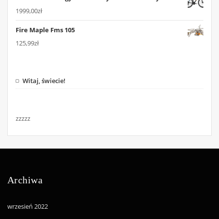
1999,00
zł
Fire Maple Fms 105
125,99
zł
Witaj, świecie!
zzzzz
Archiwa
wrzesień 2022