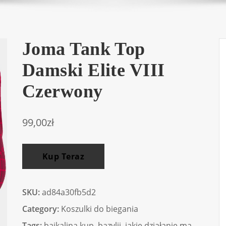
Joma Tank Top
Damski Elite VIII
Czerwony
99,00
zł
Kup Teraz
SKU:
ad84a30fb5d2
Category:
Koszulki do biegania
Tags:
bajkalina kup
,
bazylii
,
jakie działanie ma