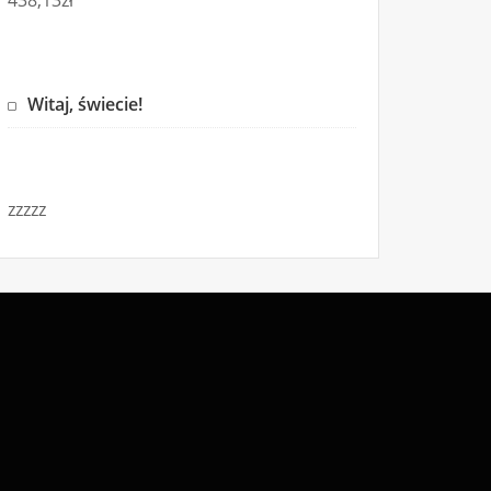
438,13
zł
Witaj, świecie!
zzzzz