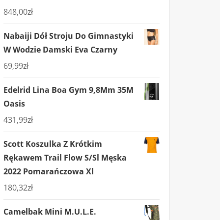
848,00
zł
Nabaiji Dół Stroju Do Gimnastyki
W Wodzie Damski Eva Czarny
69,99
zł
Edelrid Lina Boa Gym 9,8Mm 35M
Oasis
431,99
zł
Scott Koszulka Z Krótkim
Rękawem Trail Flow S/Sl Męska
2022 Pomarańczowa Xl
180,32
zł
Camelbak Mini M.U.L.E.