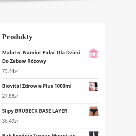
Produkty
Malatec Namiot Pałac Dla Dzieci
Do Zabaw Różowy
79,44
zł
Biovital Zdrowie Plus 1000ml
27,88
zł
Slipy BRUBECK BASE LAYER
36,49
zł
Rab Spodnie Torque Mountain