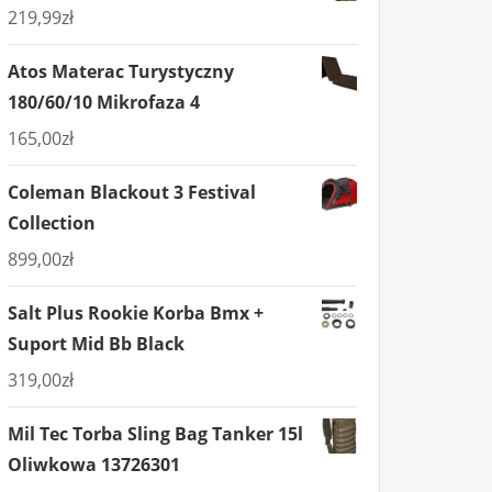
219,99
zł
Atos Materac Turystyczny
180/60/10 Mikrofaza 4
165,00
zł
Coleman Blackout 3 Festival
Collection
899,00
zł
Salt Plus Rookie Korba Bmx +
Suport Mid Bb Black
319,00
zł
Mil Tec Torba Sling Bag Tanker 15l
Oliwkowa 13726301