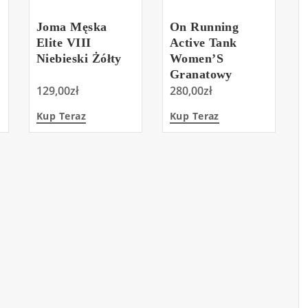
Joma Męska
On Running
Elite VIII
Active Tank
Niebieski Żółty
Women’S
Granatowy
129,00
zł
280,00
zł
Kup Teraz
Kup Teraz