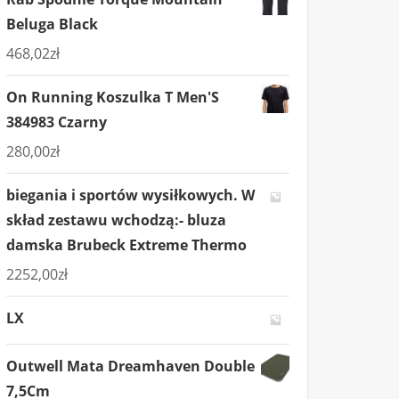
Beluga Black
468,02
zł
On Running Koszulka T Men'S
384983 Czarny
280,00
zł
biegania i sportów wysiłkowych. W
skład zestawu wchodzą:- bluza
damska Brubeck Extreme Thermo
2252,00
zł
LX
Outwell Mata Dreamhaven Double
7,5Cm