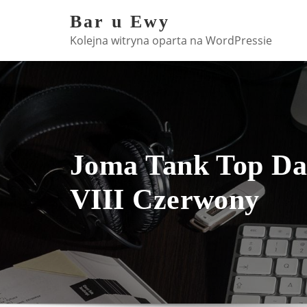
Skip
Bar u Ewy
to
Kolejna witryna oparta na WordPressie
content
Joma Tank Top Da
VIII Czerwony