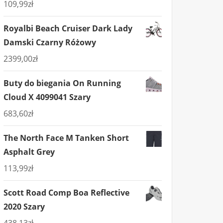
109,99
zł
Royalbi Beach Cruiser Dark Lady
Damski Czarny Różowy
2399,00
zł
Buty do biegania On Running
Cloud X 4099041 Szary
683,60
zł
The North Face M Tanken Short
Asphalt Grey
113,99
zł
Scott Road Comp Boa Reflective
2020 Szary