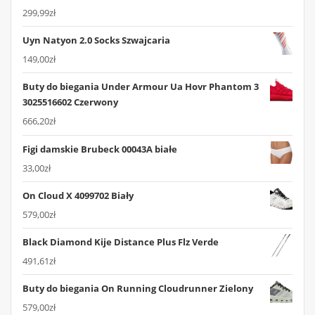
299,99
zł
Uyn Natyon 2.0 Socks Szwajcaria
149,00
zł
Buty do biegania Under Armour Ua Hovr Phantom 3
3025516602 Czerwony
666,20
zł
Figi damskie Brubeck 00043A białe
33,00
zł
On Cloud X 4099702 Biały
579,00
zł
Black Diamond Kije Distance Plus Flz Verde
491,61
zł
Buty do biegania On Running Cloudrunner Zielony
579,00
zł