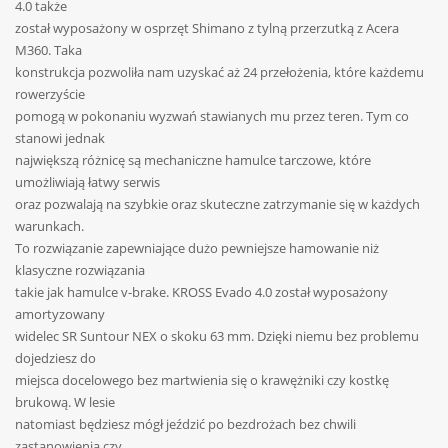
4.0 także
został wyposażony w osprzęt Shimano z tylną przerzutką z Acera
M360. Taka
konstrukcja pozwoliła nam uzyskać aż 24 przełożenia, które każdemu
rowerzyście
pomogą w pokonaniu wyzwań stawianych mu przez teren. Tym co
stanowi jednak
największą różnicę są mechaniczne hamulce tarczowe, które
umożliwiają łatwy serwis
oraz pozwalają na szybkie oraz skuteczne zatrzymanie się w każdych
warunkach.
To rozwiązanie zapewniające dużo pewniejsze hamowanie niż
klasyczne rozwiązania
takie jak hamulce v-brake. KROSS Evado 4.0 został wyposażony
amortyzowany
widelec SR Suntour NEX o skoku 63 mm. Dzięki niemu bez problemu
dojedziesz do
miejsca docelowego bez martwienia się o krawężniki czy kostkę
brukową. W lesie
natomiast będziesz mógł jeździć po bezdrożach bez chwili
zastanowienia czy