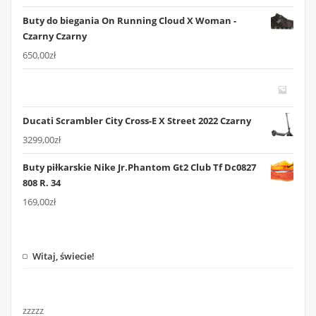
Buty do biegania On Running Cloud X Woman -
Czarny Czarny
650,00
zł
Ducati Scrambler City Cross-E X Street 2022 Czarny
3299,00
zł
Buty piłkarskie Nike Jr.Phantom Gt2 Club Tf Dc0827
808 R. 34
169,00
zł
Witaj, świecie!
zzzzz