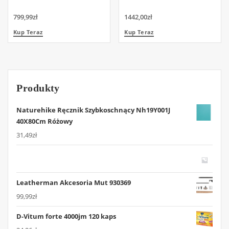
799,99
zł
1442,00
zł
Kup Teraz
Kup Teraz
Produkty
Naturehike Ręcznik Szybkoschnący Nh19Y001J
40X80Cm Różowy
31,49
zł
Leatherman Akcesoria Mut 930369
99,99
zł
D-Vitum forte 4000jm 120 kaps