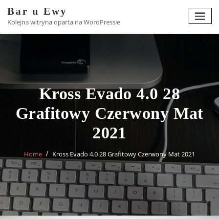
Skip
Bar u Ewy
to
Kolejna witryna oparta na WordPressie
content
Kross Evado 4.0 28
Grafitowy Czerwony Mat
2021
Home
Kross Evado 4.0 28 Grafitowy Czerwony Mat 2021