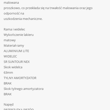
malowana
proszkowo, co przekłada się na trwałość malowania oraz jego
odporność na
uszkodzenia mechaniczne.
Rama i widelec
Wykończenie lakieru
matowy
Materiał ramy
ALUMINIUM LITE
WIDELEC
SR SUNTOUR NEX
Skok widelca
63mm
TYLNY AMORTYZATOR
BRAK
Skok tylnego amortyzatora
BRAK
Napęd
PRZERZUTKA PRZÓD