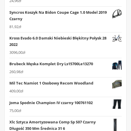
24,96
zł
Syncros Koszyk Na Bidon Coupe Cage 1.0 Model 2019
Czarny
81,92
zł
Kross Evado 6.0 Damski Niebieski Błękitny Połysk 28
2022
3096,00
zł
Brubeck Męska Komplet Dry Ls15700Le13270
260,98
zł
Mil Tec Namiot 1 Osobowy Recom Woodland
409,00
zł
Joma Spodnie Champion IV czarny 100761102
75,00
zł
Xlc Sztyca Amortyzowana Comp Sp S07 Czarny
Długość 350 Mm Średnica 31 6