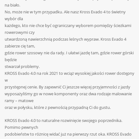
na biało.
No, może nie w tym przypadku. Ale nasz Kross Evado 4 to świetny
wybór dla
każdego, kto nie chce być ograniczany wyborem pomiędzy ścieżkami
rowerowymi czy
utwardzoną nawierzchnią podczas leśnych wypraw. Kross Evado 4
zabierze cię tam,
gdzie rower szosowy nie da rady. I ułatwi jazdę tam, gdzie rower górski
będzie
stwarzał problemy.
KROSS Evado 4.0 na rok 2021 to wciąż wysokiej jakości rower dostępny
w
przystępnej cenie. By zapewnić Ci jeszcze więcej przyjemności z jazdy
wyposażyliśmy go w nowe komponenty oraz dwa rodzaje malowanie
ramy – matowe
oraz w połysku, które z pewnością przypadną Ci do gustu.
KROSS Evado 4.0 to naturalne rozwinięcie swojego poprzednika.
Pomimo pewnych
podobieństw to różnicę widać już na pierwszy rzut oka. KROSS Evado