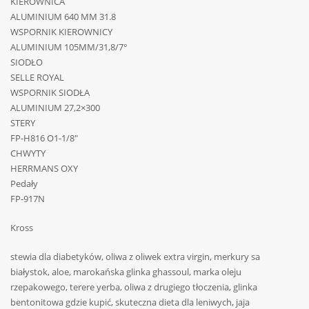
KIEROWNICA
ALUMINIUM 640 MM 31.8
WSPORNIK KIEROWNICY
ALUMINIUM 105MM/31,8/7°
SIODŁO
SELLE ROYAL
WSPORNIK SIODŁA
ALUMINIUM 27,2×300
STERY
FP-H816 O1-1/8″
CHWYTY
HERRMANS OXY
Pedały
FP-917N
Kross
stewia dla diabetyków, oliwa z oliwek extra virgin, merkury sa
białystok, aloe, marokańska glinka ghassoul, marka oleju
rzepakowego, terere yerba, oliwa z drugiego tłoczenia, glinka
bentonitowa gdzie kupić, skuteczna dieta dla leniwych, jaja