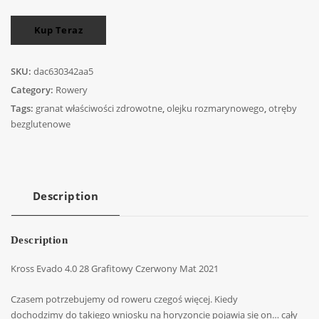
Kup Teraz
SKU:
dac630342aa5
Category:
Rowery
Tags:
granat właściwości zdrowotne
,
olejku rozmarynowego
,
otręby
bezglutenowe
Description
Description
Kross Evado 4.0 28 Grafitowy Czerwony Mat 2021
Czasem potrzebujemy od roweru czegoś więcej. Kiedy
dochodzimy do takiego wniosku na horyzoncie pojawia się on… cały