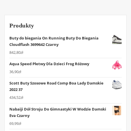
Produkty
Buty do biegania On Running Buty Do Biegania
Cloudflash 3699642 Czarny
842,80
zł
Aqua Speed Płetwy Dla Dzieci Frog Różowy
36,90
zł
Scott Buty Szosowe Road Comp Boa Lady Damskie
2022 37
434,52
zł
Nabaiji Dół Stroju Do Gimnastyki W Wodzie Damski
Eva Czarny
69,99
zł