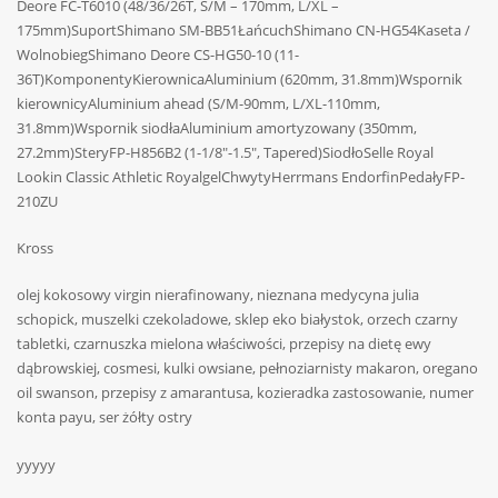
Deore FC-T6010 (48/36/26T, S/M – 170mm, L/XL –
175mm)SuportShimano SM-BB51ŁańcuchShimano CN-HG54Kaseta /
WolnobiegShimano Deore CS-HG50-10 (11-
36T)KomponentyKierownicaAluminium (620mm, 31.8mm)Wspornik
kierownicyAluminium ahead (S/M-90mm, L/XL-110mm,
31.8mm)Wspornik siodłaAluminium amortyzowany (350mm,
27.2mm)SteryFP-H856B2 (1-1/8″-1.5″, Tapered)SiodłoSelle Royal
Lookin Classic Athletic RoyalgelChwytyHerrmans EndorfinPedałyFP-
210ZU
Kross
olej kokosowy virgin nierafinowany, nieznana medycyna julia
schopick, muszelki czekoladowe, sklep eko białystok, orzech czarny
tabletki, czarnuszka mielona właściwości, przepisy na dietę ewy
dąbrowskiej, cosmesi, kulki owsiane, pełnoziarnisty makaron, oregano
oil swanson, przepisy z amarantusa, kozieradka zastosowanie, numer
konta payu, ser żółty ostry
yyyyy