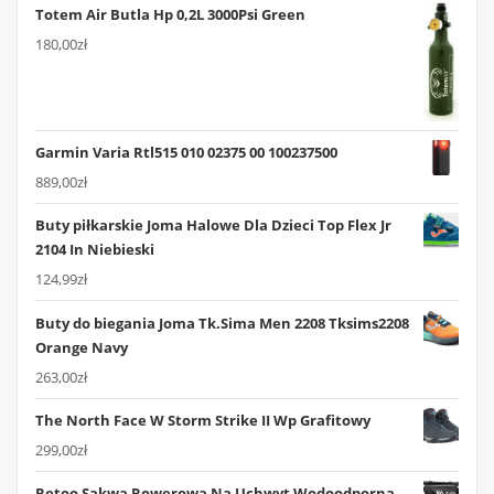
Totem Air Butla Hp 0,2L 3000Psi Green
180,00
zł
Garmin Varia Rtl515 010 02375 00 100237500
889,00
zł
Buty piłkarskie Joma Halowe Dla Dzieci Top Flex Jr
2104 In Niebieski
124,99
zł
Buty do biegania Joma Tk.Sima Men 2208 Tksims2208
Orange Navy
263,00
zł
The North Face W Storm Strike II Wp Grafitowy
299,00
zł
Retoo Sakwa Rowerowa Na Uchwyt Wodoodporna