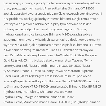
bezawaryjny i trwały, a przy tym oferował najwyższą możliwą kulturę
pracy poszczególnych części. Przerzutka tylna Shimano XT T8000
została zaprojektowana specjalnie z myślą o rowerach trekkingowych i
bez problemu obsługuje korby z trzema blatami. Dzięki temu rower
jest szybki na płaskich odcinkach, a przy tym pozwala na lekkie
pokonywanie podjazdów nawet z ciężkim bagażem. Mocne,
hydrauliczne hamulce tarczowe Shimano M365 poradzą sobie z
zatrzymaniem roweru w każdych warunkach, a dodatkowe elementy
wyposażenia, takie jak prądnica w przedniej piaście Shimano i LEDowe
oświetlenie sprawią, że Krossem Trans 11.0 zawsze dotrzemy do
celu.RamaMateriał ramyAluminium LiteWidelecRock Shox Paragon
Gold RL (skok 65mm, blokada skoku w manetce, Tapered)Tylny
amortyzator-KołaPiasta przódShimano Nexus DH-3D37Piasta
tyłShimano Deore FH-M6000OponySchwalbe Maraton Supreme
RaceGuard (28″x1.6″)ObręczeKross Disc (aluminium, podwójna
ścianka)NapędPrzerzutka przódShimano Deore FD-T6000Przerzutka
tyłShimano Deore XT RD-T8000Hamulce przódShimano Disc BR-M365
(hydrauliczny)Hamulce tyłShimano Disc BR-M365
(hydrauliczny)Dźwignie hamulcaShimano BL-M365
(hydrauliczne)ManetkiShimano Deore SL-T6000 (3×10)KorbyShimano