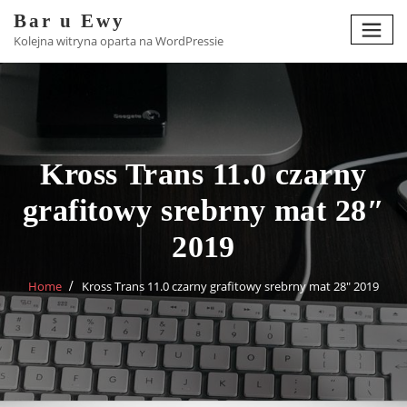
Skip
Bar u Ewy
to
Kolejna witryna oparta na WordPressie
content
Kross Trans 11.0 czarny
grafitowy srebrny mat 28″
2019
Home
Kross Trans 11.0 czarny grafitowy srebrny mat 28″ 2019