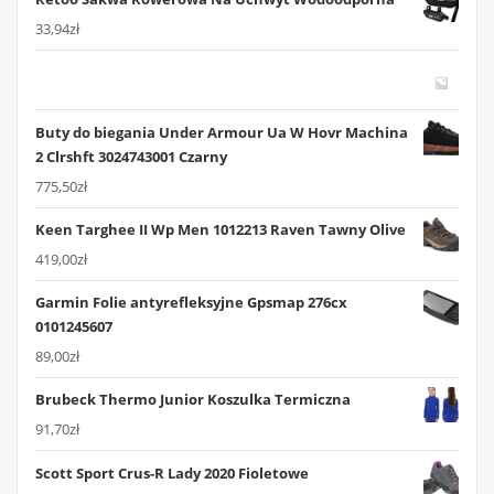
33,94
zł
Buty do biegania Under Armour Ua W Hovr Machina
2 Clrshft 3024743001 Czarny
775,50
zł
Keen Targhee II Wp Men 1012213 Raven Tawny Olive
419,00
zł
Garmin Folie antyrefleksyjne Gpsmap 276cx
0101245607
89,00
zł
Brubeck Thermo Junior Koszulka Termiczna
91,70
zł
Scott Sport Crus-R Lady 2020 Fioletowe