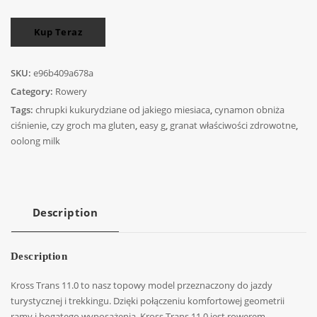
Kup Teraz
SKU:
e96b409a678a
Category:
Rowery
Tags:
chrupki kukurydziane od jakiego miesiaca
,
cynamon obniża
ciśnienie
,
czy groch ma gluten
,
easy g
,
granat właściwości zdrowotne
,
oolong milk
Description
Description
Kross Trans 11.0 to nasz topowy model przeznaczony do jazdy
turystycznej i trekkingu. Dzięki połączeniu komfortowej geometrii
ramy i bogatego wyposażenia, Kross Trans 11.0 jest rowerem