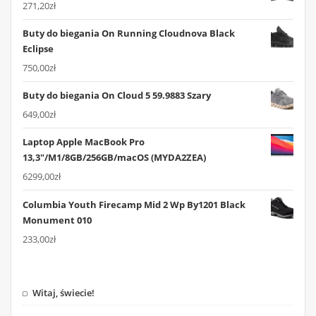
271,20
zł
Buty do biegania On Running Cloudnova Black
Eclipse
750,00
zł
Buty do biegania On Cloud 5 59.9883 Szary
649,00
zł
Laptop Apple MacBook Pro
13,3"/M1/8GB/256GB/macOS (MYDA2ZEA)
6299,00
zł
Columbia Youth Firecamp Mid 2 Wp By1201 Black
Monument 010
233,00
zł
Witaj, świecie!