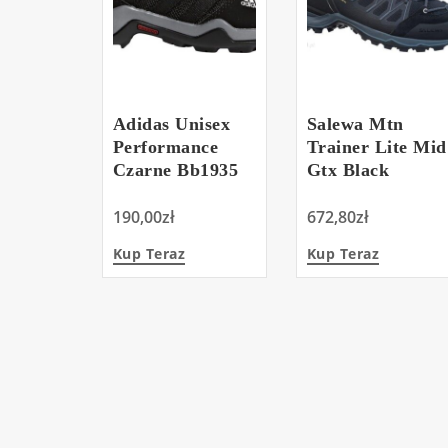
Adidas Unisex
Salewa Mtn
Performance
Trainer Lite Mid
Czarne Bb1935
Gtx Black
190,00
zł
672,80
zł
Kup Teraz
Kup Teraz