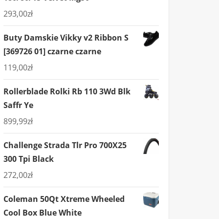
293,00
zł
Buty Damskie Vikky v2 Ribbon S
[369726 01] czarne czarne
119,00
zł
Rollerblade Rolki Rb 110 3Wd Blk
Saffr Ye
899,99
zł
Challenge Strada Tlr Pro 700X25
300 Tpi Black
272,00
zł
Coleman 50Qt Xtreme Wheeled
Cool Box Blue White