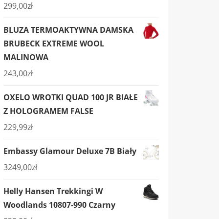
299,00
zł
BLUZA TERMOAKTYWNA DAMSKA
BRUBECK EXTREME WOOL
MALINOWA
243,00
zł
OXELO WROTKI QUAD 100 JR BIAŁE
Z HOLOGRAMEM FALSE
229,99
zł
Embassy Glamour Deluxe 7B Biały
3249,00
zł
Helly Hansen Trekkingi W
Woodlands 10807-990 Czarny