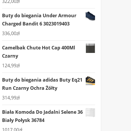
322,00
zł
Buty do biegania Under Armour
Charged Bandit 6 3023019403
336,00
zł
Camelbak Chute Hot Cap 400Ml
Czarny
124,99
zł
Buty do biegania adidas Buty Eq21
Run Czarny Ochra Żółty
314,99
zł
Biała Komoda Do Jadalni Selene 36
Biały Połysk 36784
1017,00
zł