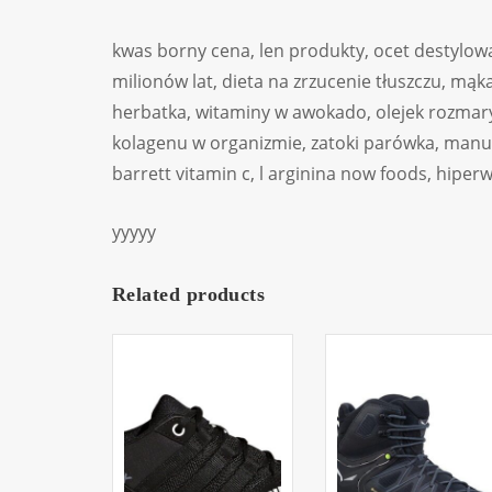
kwas borny cena, len produkty, ocet destylowa
milionów lat, dieta na zrzucenie tłuszczu, m
herbatka, witaminy w awokado, olejek rozmar
kolagenu w organizmie, zatoki parówka, manuk
barrett vitamin c, l arginina now foods, hiper
yyyyy
Related products