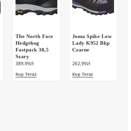
The North Face
Joma Spike Low
Hedgehog
Lady K952 Bkp
Fastpack 38,5
Czarne
Szary
389,99
zł
262,99
zł
Kup Teraz
Kup Teraz