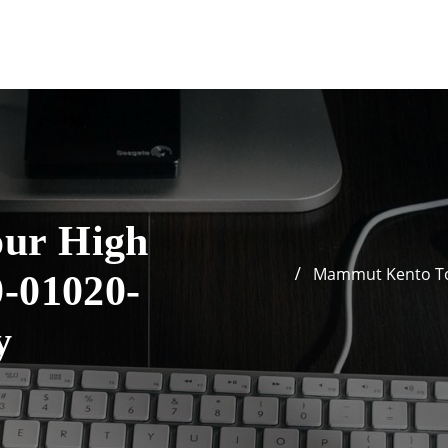
ur High
Mammut Kento To
-01020-
y