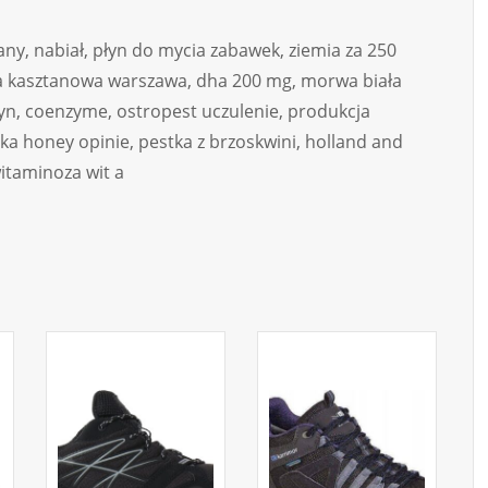
ny, nabiał, płyn do mycia zabawek, ziemia za 250
ąka kasztanowa warszawa, dha 200 mg, morwa biała
yn, coenzyme, ostropest uczulenie, produkcja
a honey opinie, pestka z brzoskwini, holland and
witaminoza wit a