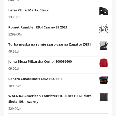
Lazer Chiru Matte Black
234,00
zł
Romet Rambler R9.4 Czarny 29 2021
2299,00
zł
Torba męska na ramię szaro-czarna Zagatto ZG51
49,99
zł
Joma Bluza Piłkarska Combi 100086600
69,00
zł
Centra CB500 50AH 450A PLUS P+
189,99
zł
WALIZKA American Tourister HOLIDAY HEAT duża
4koła 108l - czarny
529,00
zł