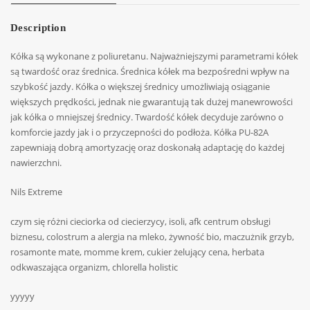
Description
Kółka są wykonane z poliuretanu. Najważniejszymi parametrami kółek
są twardość oraz średnica. Średnica kółek ma bezpośredni wpływ na
szybkość jazdy. Kółka o większej średnicy umożliwiają osiąganie
większych prędkości, jednak nie gwarantują tak dużej manewrowości
jak kółka o mniejszej średnicy. Twardość kółek decyduje zarówno o
komforcie jazdy jak i o przyczepności do podłoża. Kółka PU-82A
zapewniają dobrą amortyzację oraz doskonałą adaptację do każdej
nawierzchni.
Nils Extreme
czym się różni cieciorka od ciecierzycy, isoli, afk centrum obsługi
biznesu, colostrum a alergia na mleko, żywność bio, maczużnik grzyb,
rosamonte mate, momme krem, cukier żelujący cena, herbata
odkwaszająca organizm, chlorella holistic
yyyyy