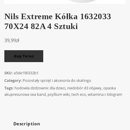
Nils Extreme Kółka 1632033
70X24 82A 4 Sztuki
39,99
zł
Kup Teraz
SKU:
a5de190332b1
Category:
Pozostały sprzęt i akcesoria do skatingu
Tags:
hodowla dżdżownic dla dzieci
,
niedobór d3 objawy
,
opaska
akupresurowa sea band
,
psyllium wiki
,
tech eco
,
witamina c kilogram
Description