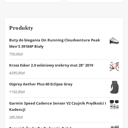
Produkty
Buty do biegania On Running Cloudventure Peak
Men'S 39184P Biały
750,00
zł
Kross Esker 2.0 wiśniowy srebrny mat 28" 2019
4295,00
zł
Osprey Aether Plus 60 Eclipse Grey
1192,00
zł
Garmin Speed Cadence Sensor V2 Czujnik Prędkości I
Kadencji
285,00
zł