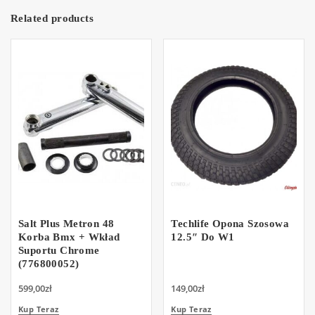
Related products
Salt Plus Metron 48
Techlife Opona Szosowa
Korba Bmx + Wkład
12.5″ Do W1
Suportu Chrome
(776800052)
599,00
zł
149,00
zł
Kup Teraz
Kup Teraz