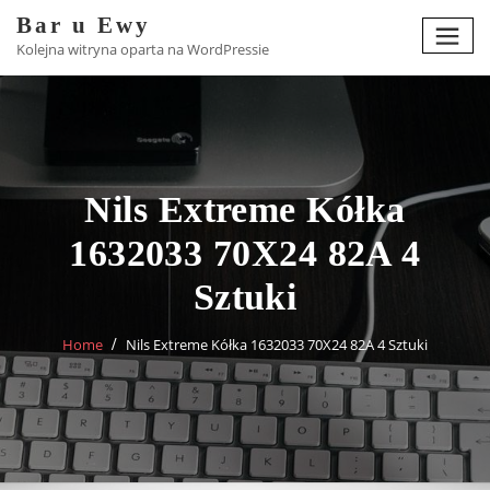
Skip
Bar u Ewy
to
Kolejna witryna oparta na WordPressie
content
Nils Extreme Kółka
1632033 70X24 82A 4
Sztuki
Home
Nils Extreme Kółka 1632033 70X24 82A 4 Sztuki