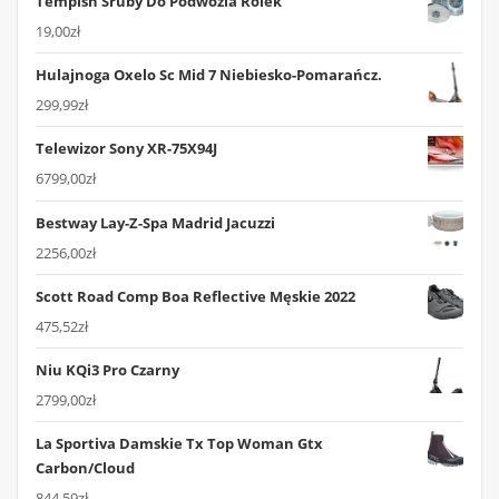
Tempish Śruby Do Podwozia Rolek
19,00
zł
Hulajnoga Oxelo Sc Mid 7 Niebiesko-Pomarańcz.
299,99
zł
Telewizor Sony XR-75X94J
6799,00
zł
Bestway Lay-Z-Spa Madrid Jacuzzi
2256,00
zł
Scott Road Comp Boa Reflective Męskie 2022
475,52
zł
Niu KQi3 Pro Czarny
2799,00
zł
La Sportiva Damskie Tx Top Woman Gtx
Carbon/Cloud
844,59
zł