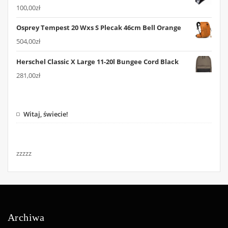
100,00
zł
Osprey Tempest 20 Wxs S Plecak 46cm Bell Orange
504,00
zł
Herschel Classic X Large 11-20l Bungee Cord Black
281,00
zł
Witaj, świecie!
zzzzz
Archiwa