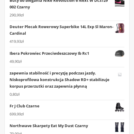
Buty do biegania Nike Revolution 6 Next W Dc3729
002 Czarny
290,99
zł
Deuter Plecak Rowerowy Superbike 14L Exp Sl Maron-
Cardinal
419,93
zł
Ibera Pokrowiec Przeciwdeszczowy Ib Rc1
49,90
zł
zapewnia stabilność i precyzję podczas jazdy.
Niskoprofilowa konstrukcja Shadow RD+ stabilizuje
korpus przerzutki oraz zapewnia płynną
0,80
zł
Fr J Club Czarne
699,99
zł
Northwave Skarpety Eat My Dust Czarny
70,00
zł