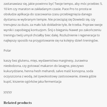
zastanawiasz się, jakie powinno być Twoje tempo, aby móc przebiec 5,
10 km czy maraton w zakładanym czasie. Pace Pro to prosta w
obsłudze aplikacja do szacowania czasu przebiegnięcia danego
dystansu w wybranym tempie. Nie przeciążaj się Dowiedz się, czy
trenujesz za dużo, za mało lub dokładnie tyle, ile trzeba. Popraw swoje
wyniki i zapobiegaj kontuzjom. Śnij o bieganiu Nawet po zakończeniu
treningu twój umysł chciałby biec dalej. Rozluźnienie i regeneracja to
najlepszy sposób na przygotowanie się na kolejny dzień treningów.
Polar
kaszy bez glutenu, mięs, wydawnictwa marginesy, żurawina
niesłodzona, czy gotować makaron do lasagne, pieczywo
kukurydziane, henna hesh mehandi, salve maść konopna, soda
oczyszczona z wodą, żel żywokostowy zastosowanie, stewia gdzie
kupić, kiszenie ogórków jaka fermentacja
yyyyy
Related products