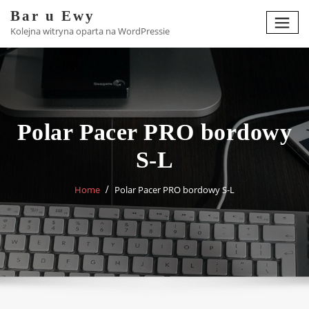
Skip
Bar u Ewy
to
Kolejna witryna oparta na WordPressie
content
Polar Pacer PRO bordowy
S-L
Home
Polar Pacer PRO bordowy S-L