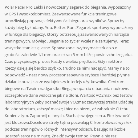
Polar Pacer Pro Lekki i nowoczesny zegarek do biegania, wyposażony
w GPS i wysokościomierz. Zaawansowane funkcje treningowe
umożliwiają poprawę efektywności biegu oraz wyników. Spraw by
każdy bieg był udany. You. Better. Run. Zegarek sportowy wyposażony
w funkcje dla biegaczy, którzy potrzebują zaawansowanych narzędzi
treningowych. Mówiąc „Bieganie to życie” wcale nie żartujemy. Teraz
wszystko stanie się jasne. Sprawdzone i wytrzymałe szkiełko o
grubości zaledwie 1,1 mm oraz ekran 3 mm bliżej powierzchni zegarka.
Czas przyspieszyć proces Każdy uwielbia prędkość. Gdy niektóre
rzeczy dzieją się bardzo szybko, trudno za nimi nadążyć. Mamy na to
odpowiedź – nasz nowy procesor zapewnia szybsze i bardziej płynne
działanie oraz jeszcze wydajnieszy interfejs użytkownika. Centrum
biegowe na Twoim nadgarstku Biegaj w oparciu o badania naukowe.
Szczegółowe dane widoczne jak na dłoni. Wartość VO2max bez testów
laboratoryjnych Żeby poznać swoje VO2max zazwyczaj trzeba udać się
do laboratorium, założyć maskę i biec na bieżni, aż zabraknie Ci tchu.
Koniec z tym. Zapomnij o innych. Słuchaj swojego serca. Efektywność
jest kluczowa.Docelowe strefy tętna pozwalają Ci kontrolować wysiłek
podczas treningów o różnych intensywnościach, bazując na liczbie
uderzeń serca na minutę. Znajdź swoje tempo. Pewnie nie raz