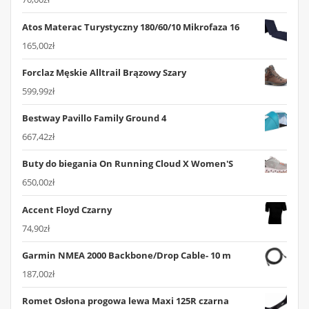
Atos Materac Turystyczny 180/60/10 Mikrofaza 16
165,00
zł
Forclaz Męskie Alltrail Brązowy Szary
599,99
zł
Bestway Pavillo Family Ground 4
667,42
zł
Buty do biegania On Running Cloud X Women'S
650,00
zł
Accent Floyd Czarny
74,90
zł
Garmin NMEA 2000 Backbone/Drop Cable- 10 m
187,00
zł
Romet Osłona progowa lewa Maxi 125R czarna