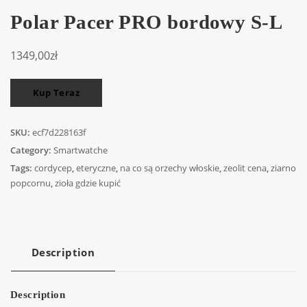
Polar Pacer PRO bordowy S-L
1349,00
zł
Kup Teraz
SKU:
ecf7d228163f
Category:
Smartwatche
Tags:
cordycep
,
eteryczne
,
na co są orzechy włoskie
,
zeolit cena
,
ziarno
popcornu
,
zioła gdzie kupić
Description
Description