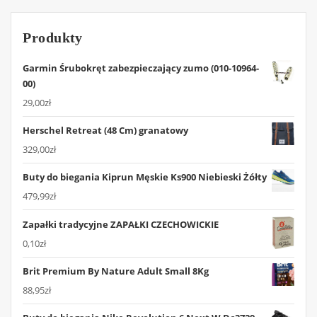
Produkty
Garmin Śrubokręt zabezpieczający zumo (010-10964-
00)
29,00
zł
Herschel Retreat (48 Cm) granatowy
329,00
zł
Buty do biegania Kiprun Męskie Ks900 Niebieski Żółty
479,99
zł
Zapałki tradycyjne ZAPAŁKI CZECHOWICKIE
0,10
zł
Brit Premium By Nature Adult Small 8Kg
88,95
zł