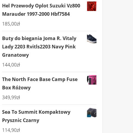
Hel Przewody Oplot Suzuki Vz800
Marauder 1997-2000 Hbf7584
185,00
zł
Buty do biegania Joma R. Vitaly
Lady 2203 Rvitls2203 Navy Pink
Granatowy
144,00
zł
The North Face Base Camp Fuse
Box Różowy
349,99
zł
Sea To Summit Kompaktowy
Prysznic Czarny
114,90
zł