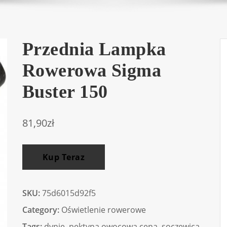
Przednia Lampka
Rowerowa Sigma
Buster 150
81,90
zł
Kup Teraz
SKU:
75d6015d92f5
Category:
Oświetlenie rowerowe
Tags:
dynie
,
pektyna owocowa cena
,
soczewica