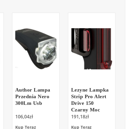
Author Lampa
Lezyne Lampka
Przednia Nero
Strip Pro Alert
300Lm Usb
Drive 150
Czarny Moc
106,04
zł
Światła Lm
191,18
zł
Kup Teraz
Kup Teraz