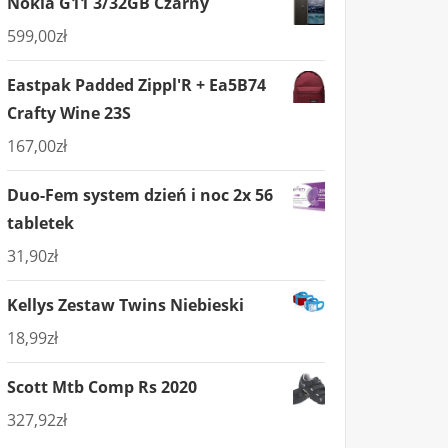
Nokia G11 3/32GB Czarny
599,00
zł
Eastpak Padded Zippl'R + Ea5B74
Crafty Wine 23S
167,00
zł
Duo-Fem system dzień i noc 2x 56
tabletek
31,90
zł
Kellys Zestaw Twins Niebieski
18,99
zł
Scott Mtb Comp Rs 2020
327,92
zł