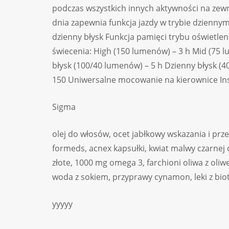
podczas wszystkich innych aktywności na ze
dnia zapewnia funkcja jazdy w trybie dziennym
dzienny błysk Funkcja pamięci trybu oświetl
świecenia: High (150 lumenów) – 3 h Mid (75 
błysk (100/40 lumenów) – 5 h Dzienny błysk (
150 Uniwersalne mocowanie na kierownice Ins
Sigma
olej do włosów, ocet jabłkowy wskazania i prz
formeds, acnex kapsułki, kwiat malwy czarnej
złote, 1000 mg omega 3, farchioni oliwa z ol
woda z sokiem, przyprawy cynamon, leki z bio
yyyyy