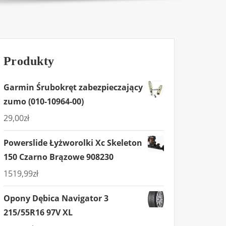
Produkty
Garmin Śrubokręt zabezpieczający
zumo (010-10964-00)
29,00
zł
Powerslide Łyżworolki Xc Skeleton
150 Czarno Brązowe 908230
1519,99
zł
Opony Dębica Navigator 3
215/55R16 97V XL