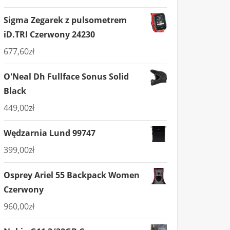
Sigma Zegarek z pulsometrem
iD.TRI Czerwony 24230
677,60
zł
O'Neal Dh Fullface Sonus Solid
Black
449,00
zł
Wędzarnia Lund 99747
399,00
zł
Osprey Ariel 55 Backpack Women
Czerwony
960,00
zł