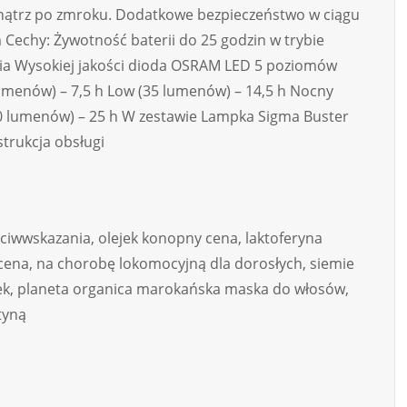
wnątrz po zmroku. Dodatkowe bezpieczeństwo w ciągu
 Cechy: Żywotność baterii do 25 godzin w trybie
enia Wysokiej jakości dioda OSRAM LED 5 poziomów
lumenów) – 7,5 h Low (35 lumenów) – 14,5 h Nocny
40 lumenów) – 25 h W zestawie Lampka Sigma Buster
trukcja obsługi
eciwwskazania, olejek konopny cena, laktoferyna
 cena, na chorobę lokomocyjną dla dorosłych, siemie
iwek, planeta organica marokańska maska do włosów,
tyną