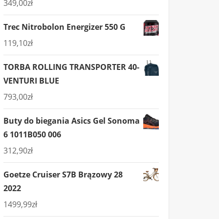
349,00
zł
Trec Nitrobolon Energizer 550 G
119,10
zł
TORBA ROLLING TRANSPORTER 40-
VENTURI BLUE
793,00
zł
Buty do biegania Asics Gel Sonoma
6 1011B050 006
312,90
zł
Goetze Cruiser S7B Brązowy 28
2022
1499,99
zł