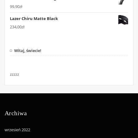
99,90
zł
Lazer Chiru Matte Black
234,00
zł
Witaj, świecie!
zzzzz
Archiwa
wrzesień 2022