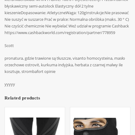
błyskawiczny semi-autolock Elastyczny dół 2 tylne
kieszenieDopasowanie: AtletyczneWaga: 120gInstrukcje:Nie prasować
Nie suszyć w suszarce Prać w pralce: Normalna obróbka (maks. 30 ° C)
Nie czyścić chemicznie Nie wybielać Weź udział w programie Cashback
https://www.cashbackworld.com/registration/partner/778959
Scott
pronatura, gdzie trawione są tłuszcze, visanto homocysteina, masło
orzechowe ostrovit, kurkuma indyjska, herbata z czarnej malwy ile
kosztuje, strombafort opinie
yyyyy
Related products