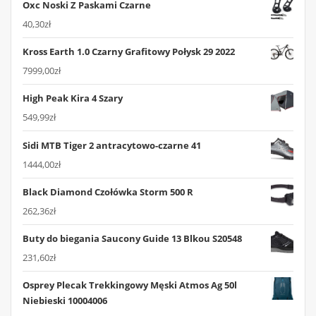
Oxc Noski Z Paskami Czarne
40,30
zł
Kross Earth 1.0 Czarny Grafitowy Połysk 29 2022
7999,00
zł
High Peak Kira 4 Szary
549,99
zł
Sidi MTB Tiger 2 antracytowo-czarne 41
1444,00
zł
Black Diamond Czołówka Storm 500 R
262,36
zł
Buty do biegania Saucony Guide 13 Blkou S20548
231,60
zł
Osprey Plecak Trekkingowy Męski Atmos Ag 50l
Niebieski 10004006