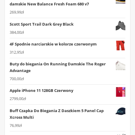
damskie New Balance Fresh Foam 680 v7
269,99
zł
Scott Sport Trail Dark Grey Black
384,00
zł
4F Spodnie narciarskie w kolorze czerwonym
312,95
zł
Buty do biegania On Running Damskie The Roger
Advantage
700,00
zł
Apple iPhone 11 128GB Czerwony
2799,00
zł
Buff Czapka Do Biegania Z Daszkiem 5 Panel Cap
Xcross Multi
76,99
zł