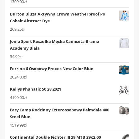
1309,00
zł
Burton Bluza Aktywna Crown Weatherproof Po
Cobalt Abstract Dye
269,25
zł
Joma Sport Koszulka Męska Camiseta Brama
Academy Biała
54,99
zł
Ferrino 6 Osobowy Proxes New Color Blue
2024,00
zł
Kellys Phanatic 50 28 2021
4199,00
zł
Easy Camp Rodzinny Czteroosobowy Palmdale 400
Steel Blue
1519,99
zł
Continental Double Fighter III 29 MTB 29x2.00