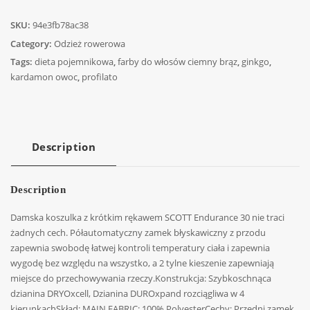
SKU:
94e3fb78ac38
Category:
Odzież rowerowa
Tags:
dieta pojemnikowa
,
farby do włosów ciemny brąz
,
ginkgo
,
kardamon owoc
,
profilato
Description
Description
Damska koszulka z krótkim rękawem SCOTT Endurance 30 nie traci
żadnych cech. Półautomatyczny zamek błyskawiczny z przodu
zapewnia swobodę łatwej kontroli temperatury ciała i zapewnia
wygodę bez względu na wszystko, a 2 tylne kieszenie zapewniają
miejsce do przechowywania rzeczy.Konstrukcja: Szybkoschnąca
dzianina DRYOxcell, Dzianina DUROxpand rozciągliwa w 4
kierunkachSkład: MAIN FABRIC: 100% PolyesterCechy: Przedni zamek