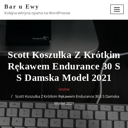
Skip
Bar u Ewy
to
Kolejna witryna oparta na WordPressie
content
Scott Koszulka Z Krótkim
Rękawem Endurance 30 S
S Damska Model 2021
Home
Scott Koszulka Z Krótkim Rękawem Endurance 30 S S Damska
Model 2021