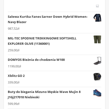
Salewa Kurtka Fanes Sarner Down Hybrid Women-
Navy Blazer
987,52
zł
MIL-TEC SPODNIE TREKKINGOWE SOFTSHELL
EXPLORER OLIVE (11360001)
259,00
zł
DOMYOS Bieżnia do chodzenia W100
1199,00
zł
Xblitz GO 2
339,00
zł
Buty do biegania Mizuno Męskie Wave Mujin 8
J1Gj217018 Niebieski
599,99
zł