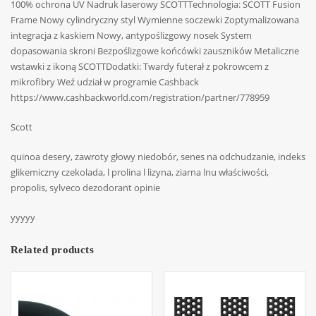
100% ochrona UV Nadruk laserowy SCOTTTechnologia: SCOTT Fusion
Frame Nowy cylindryczny styl Wymienne soczewki Zoptymalizowana
integracja z kaskiem Nowy, antypoślizgowy nosek System
dopasowania skroni Bezpoślizgowe końcówki zauszników Metaliczne
wstawki z ikoną SCOTTDodatki: Twardy futerał z pokrowcem z
mikrofibry Weź udział w programie Cashback
https://www.cashbackworld.com/registration/partner/778959
Scott
quinoa desery, zawroty głowy niedobór, senes na odchudzanie, indeks
glikemiczny czekolada, l prolina l lizyna, ziarna lnu właściwości,
propolis, sylveco dezodorant opinie
yyyyy
Related products