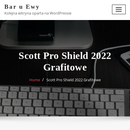
Skip
Bar u Ewy
to
Kolejna witryna oparta na WordPressie
content
Scott Pro Shield 2022
Grafitowe
Home
Scott Pro Shield 2022 Grafitowe