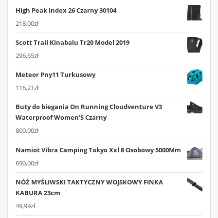
High Peak Index 26 Czarny 30104
218,00
zł
Scott Trail Kinabalu Tr20 Model 2019
296,65
zł
Meteor Pny11 Turkusowy
116,21
zł
Buty do biegania On Running Cloudventure V3
Waterproof Women'S Czarny
800,00
zł
Namiot Vibra Camping Tokyo Xxl 8 Osobowy 5000Mm
690,00
zł
NÓŻ MYŚLIWSKI TAKTYCZNY WOJSKOWY FINKA
KABURA 23cm
49,99
zł