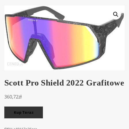
Scott Pro Shield 2022 Grafitowe
360,72
zł
Kup Teraz
SKU:
c48117e36ece