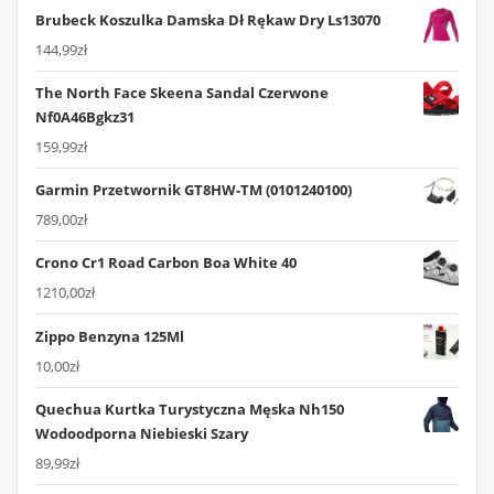
Brubeck Koszulka Damska Dł Rękaw Dry Ls13070
144,99
zł
The North Face Skeena Sandal Czerwone
Nf0A46Bgkz31
159,99
zł
Garmin Przetwornik GT8HW-TM (0101240100)
789,00
zł
Crono Cr1 Road Carbon Boa White 40
1210,00
zł
Zippo Benzyna 125Ml
10,00
zł
Quechua Kurtka Turystyczna Męska Nh150
Wodoodporna Niebieski Szary
89,99
zł