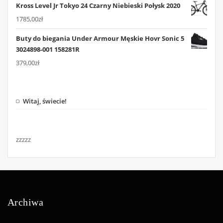
Kross Level Jr Tokyo 24 Czarny Niebieski Połysk 2020
1785,00
zł
Buty do biegania Under Armour Męskie Hovr Sonic 5
3024898-001 158281R
379,00
zł
Witaj, świecie!
zzzzz
Archiwa