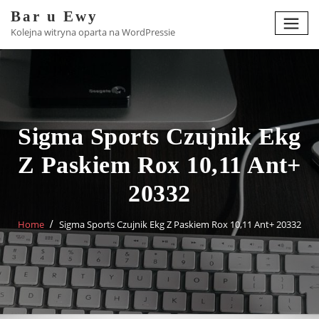
Skip
Bar u Ewy
to
Kolejna witryna oparta na WordPressie
content
Sigma Sports Czujnik Ekg
Z Paskiem Rox 10,11 Ant+
20332
Home
Sigma Sports Czujnik Ekg Z Paskiem Rox 10,11 Ant+ 20332