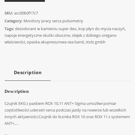
SKU:
acc00b0f17c7
Category:
Monitory pracy serca pulsometry
Tags:
dezodorant w kamieniu super deo
,
kop płyn do mycia naczyń
,
napoje energetyczne skutki uboczne
,
olejek z dzikiego oregano
właściwości
,
opaska akupresurowa sea band
,
stolz gmbh
Description
Description
Czujnik EKG z paskiem ROX 10,11 ANT+ Sigma umożliwi pomiar
częstotliwości uderzeń serca podczas jazdy na rowerze lub wszelkich
innych aktywności.Czujnik do licznika ROX 10 oraz ROX 11 z systemem
ANT+,…