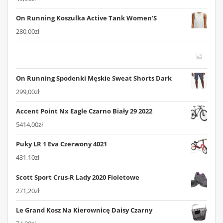
On Running Koszulka Active Tank Women'S
280,00
zł
On Running Spodenki Męskie Sweat Shorts Dark
299,00
zł
Accent Point Nx Eagle Czarno Biały 29 2022
5414,00
zł
Puky LR 1 Eva Czerwony 4021
431,10
zł
Scott Sport Crus-R Lady 2020 Fioletowe
271,20
zł
Le Grand Kosz Na Kierownicę Daisy Czarny