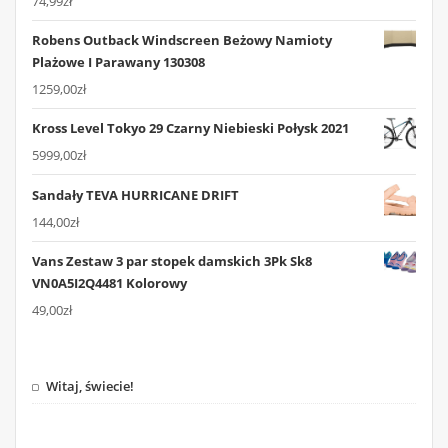
74,99
zł
Robens Outback Windscreen Beżowy Namioty
Plażowe I Parawany 130308
1259,00
zł
Kross Level Tokyo 29 Czarny Niebieski Połysk 2021
5999,00
zł
Sandały TEVA HURRICANE DRIFT
144,00
zł
Vans Zestaw 3 par stopek damskich 3Pk Sk8
VN0A5I2Q4481 Kolorowy
49,00
zł
Witaj, świecie!