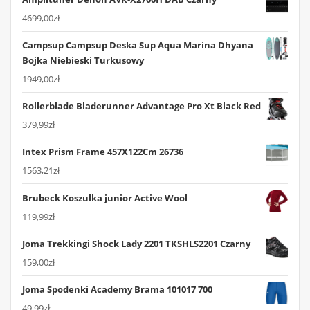
4699,00
zł
Campsup Campsup Deska Sup Aqua Marina Dhyana
Bojka Niebieski Turkusowy
1949,00
zł
Rollerblade Bladerunner Advantage Pro Xt Black Red
379,99
zł
Intex Prism Frame 457X122Cm 26736
1563,21
zł
Brubeck Koszulka junior Active Wool
119,99
zł
Joma Trekkingi Shock Lady 2201 TKSHLS2201 Czarny
159,00
zł
Joma Spodenki Academy Brama 101017 700
49,99
zł