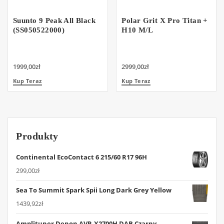
Suunto 9 Peak All Black
Polar Grit X Pro Titan +
(SS050522000)
H10 M/L
1999,00
zł
2999,00
zł
Kup Teraz
Kup Teraz
Produkty
Continental EcoContact 6 215/60 R17 96H
299,00
zł
Sea To Summit Spark Spii Long Dark Grey Yellow
1439,92
zł
Amplituner Denon AVR-X2700H DAB Czarny