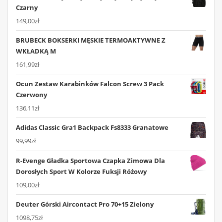
Czarny
149,00
zł
BRUBECK BOKSERKI MĘSKIE TERMOAKTYWNE Z
WKŁADKĄ M
161,99
zł
Ocun Zestaw Karabinków Falcon Screw 3 Pack
Czerwony
136,11
zł
Adidas Classic Gra1 Backpack Fs8333 Granatowe
99,99
zł
R-Evenge Gładka Sportowa Czapka Zimowa Dla
Dorosłych Sport W Kolorze Fuksji Różowy
109,00
zł
Deuter Górski Aircontact Pro 70+15 Zielony
1098,75
zł