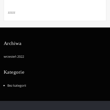
zzzzz
Archiwa
wrzesień 2022
Kategorie
Bez kategorii
Copyright © 2022 | Powered by
WordPress
|
Consultexo theme by
ThemeArile