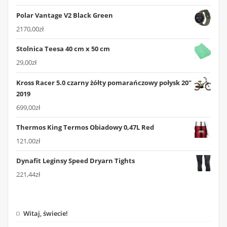
Polar Vantage V2 Black Green
2170,00
zł
Stolnica Teesa 40 cm x 50 cm
29,00
zł
Kross Racer 5.0 czarny żółty pomarańczowy połysk 20"
2019
699,00
zł
Thermos King Termos Obiadowy 0,47L Red
121,00
zł
Dynafit Leginsy Speed Dryarn Tights
221,44
zł
Witaj, świecie!