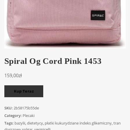
Spiral Og Cord Pink 1453
159,00
zł
Kup Teraz
SKU:
2b58175b55de
Category:
Plecaki
Tags:
bazylii
,
dietetycy
,
płatki kukurydziane indeks glikemiczny
,
tran
dorszowy solgar
,
vermicelli