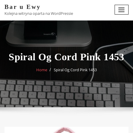
Skip
Bar u Ewy
to
Kolejna witryna oparta na WordPressie
content
Spiral Og Cord Pink 1453
Home
Spiral Og Cord Pink 1453