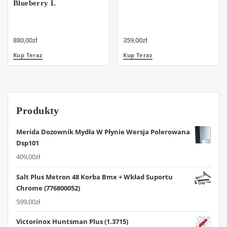
Blueberry L
880,00
zł
359,00
zł
Kup Teraz
Kup Teraz
Produkty
Merida Dozownik Mydła W Płynie Wersja Polerowana
Dsp101
409,00
zł
Salt Plus Metron 48 Korba Bmx + Wkład Suportu
Chrome (776800052)
599,00
zł
Victorinox Huntsman Plus (1.3715)