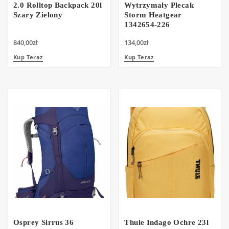
2.0 Rolltop Backpack 20l
Wytrzymały Plecak
Szary Zielony
Storm Heatgear
1342654-226
840,00
zł
134,00
zł
Kup Teraz
Kup Teraz
Osprey Sirrus 36
Thule Indago Ochre 23l