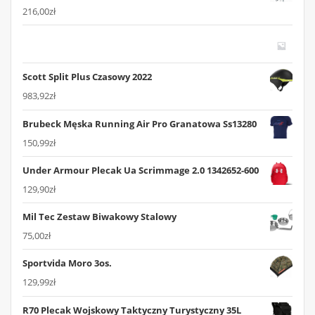
216,00
zł
Scott Split Plus Czasowy 2022
983,92
zł
Brubeck Męska Running Air Pro Granatowa Ss13280
150,99
zł
Under Armour Plecak Ua Scrimmage 2.0 1342652-600
129,90
zł
Mil Tec Zestaw Biwakowy Stalowy
75,00
zł
Sportvida Moro 3os.
129,99
zł
R70 Plecak Wojskowy Taktyczny Turystyczny 35L