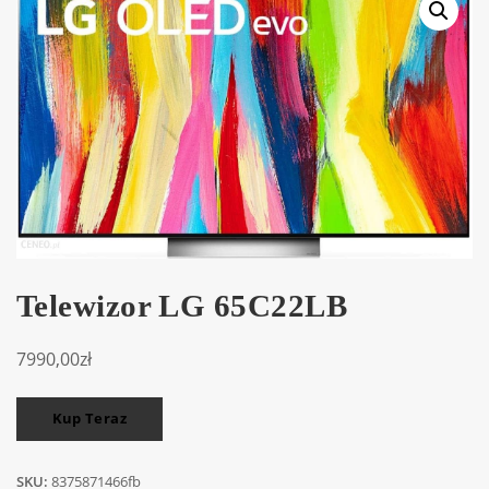
Telewizor LG 65C22LB
7990,00
zł
Kup Teraz
SKU:
8375871466fb