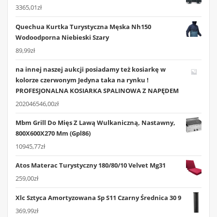
3365,01
zł
Quechua Kurtka Turystyczna Męska Nh150
Wodoodporna Niebieski Szary
89,99
zł
na innej naszej aukcji posiadamy też kosiarkę w
kolorze czerwonym Jedyna taka na rynku !
PROFESJONALNA KOSIARKA SPALINOWA Z NAPĘDEM
202046546,00
zł
Mbm Grill Do Mięs Z Lawą Wulkaniczną, Nastawny,
800X600X270 Mm (Gpl86)
10945,77
zł
Atos Materac Turystyczny 180/80/10 Velvet Mg31
259,00
zł
Xlc Sztyca Amortyzowana Sp S11 Czarny Średnica 30 9
369,99
zł