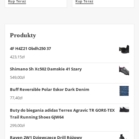
Kup Teraz
Kup Teraz
Produkty
4F H4Z21 Obdh250 37
423,15
zł
Shimano Sh Xc502 Damskie 41 Szary
549,00
zł
Buff Reversible Polar Eskor Dark Denim
77,40
zł
Buty do biegania adidas Terrex Agravic TR GORE-TEX
Trail Running Shoes GJW64
299,00
zł
Raven 2W1 Dziewczęce Drill Różowy