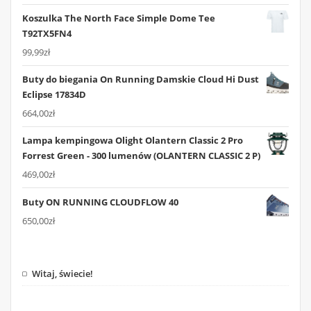
Koszulka The North Face Simple Dome Tee
T92TX5FN4
99,99
zł
Buty do biegania On Running Damskie Cloud Hi Dust
Eclipse 17834D
664,00
zł
Lampa kempingowa Olight Olantern Classic 2 Pro
Forrest Green - 300 lumenów (OLANTERN CLASSIC 2 P)
469,00
zł
Buty ON RUNNING CLOUDFLOW 40
650,00
zł
Witaj, świecie!