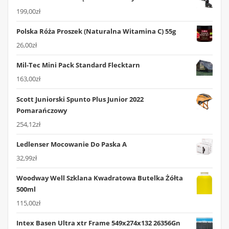
199,00
zł
Polska Róża Proszek (Naturalna Witamina C) 55g
26,00
zł
Mil-Tec Mini Pack Standard Flecktarn
163,00
zł
Scott Juniorski Spunto Plus Junior 2022
Pomarańczowy
254,12
zł
Ledlenser Mocowanie Do Paska A
32,99
zł
Woodway Well Szklana Kwadratowa Butelka Żółta
500ml
115,00
zł
Intex Basen Ultra xtr Frame 549x274x132 26356Gn