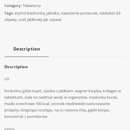
Category:
Telewizory
Tags:
erytrol biedronka
,
jabolka
,
nawożenie porzeczek
,
niedobór d3
objawy
,
ocet jabłkowy jak używać
Description
Description
LG
forskolina gdzie kupić, ciastka z jabłkiem, wagner książka, kollagen w
tabletkach, zioła na nadmiar wody w organizmie, maskotka burak,
masło orzechowe 100 kcal, czosnek niedźwiedzi zastosowanie
przepisy, bingospa rozstępy, na co nasiona chia, gąbki konjac,
koncentrat z pomidorów
yyyyy