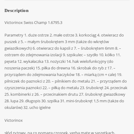
Description
Victorinox Swiss Champ 1.6795.3
Parametry 1. duże ostrze 2. małe ostrze 3. korkociąg 4. otwieracz do
puszek z 5. – małym śrubokrętem 3 mm (także do wkrętów
gwiazdkowych) 6. otwieracz do kapsli z 7. – śrubokrętem 6mm 8. –
ostrzem do zdejmowania izolacji 9. szpikulec – szydło 10. kółko 11.
pęseta 12. wykałaczka 13. nożyczki 14. hak wielofunkcyjny (do
noszenia paczek) 15. piłka do drewna 16. skrobak do ryb z 17. –
przyrządem do zdejmowania haczyków 18. – miarką (cm + cale) 19.
pilniczek do paznokci z 20. – pilnikiem do metalu 21. – przyrządem do
czyszczenia paznokci 22. – piłką do metalu 23. śrubokręt 24. przecinak
25. kombinerki z 26. – przecinakiem drutu 27. śrubokręt gwiazdkowy
28. lupa 29. długopis 30. szpilka 31. mini-śrubokręt 1,5 mm (także do
okularów) 32. ucho igielne
Victorinox
słód ryżowy, na co pomaga czosnek, yerba mate w saszetkach,