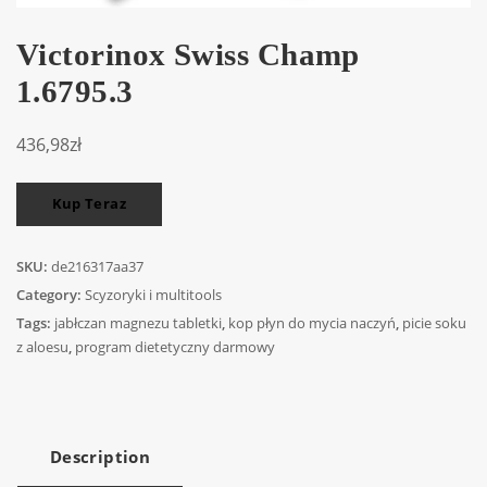
Victorinox Swiss Champ
1.6795.3
436,98
zł
Kup Teraz
SKU:
de216317aa37
Category:
Scyzoryki i multitools
Tags:
jabłczan magnezu tabletki
,
kop płyn do mycia naczyń
,
picie soku
z aloesu
,
program dietetyczny darmowy
Description