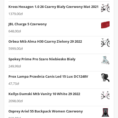
Kross Hexagon 1.0 26 Czarny Biały Czerwony Mat 2021
1379,00
zł
JBL Charge 5 Czerwony
648,00
zł
Orbea Mtb Alma H30 Czarny Zielony 29 2022
5999,00
zł
Spokey Prime Pro Szaro Niebiesko Biały
249,99
zł
Prox Lampa Przednia Canis Led 15 Lux DC1248V
47,73
zł
Kellys Damski Mtb Vanity 10 White 29 2022
2098,00
zł
Osprey Ariel 55 Backpack Women Czerwony