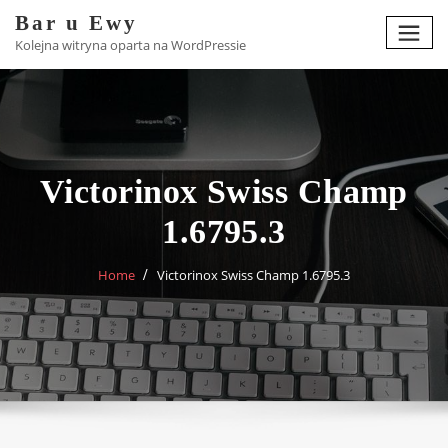
Skip
Bar u Ewy
to
Kolejna witryna oparta na WordPressie
content
Victorinox Swiss Champ
1.6795.3
Home
Victorinox Swiss Champ 1.6795.3