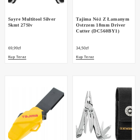
Sayre Multitool Silver
Tajima Nóż Z Łamanym
Skmt 27Slv
Ostrzem 18mm Driver
Cutter (DC560BY1)
69,99
zł
34,50
zł
Kup Teraz
Kup Teraz