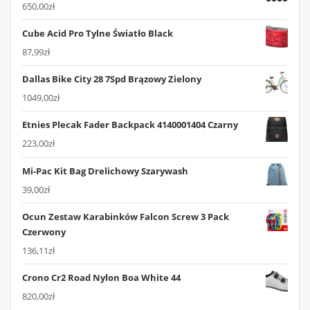
650,00
zł
Cube Acid Pro Tylne Światło Black
87,99
zł
Dallas Bike City 28 7Spd Brązowy Zielony
1049,00
zł
Etnies Plecak Fader Backpack 4140001404 Czarny
223,00
zł
Mi-Pac Kit Bag Drelichowy Szarywash
39,00
zł
Ocun Zestaw Karabinków Falcon Screw 3 Pack
Czerwony
136,11
zł
Crono Cr2 Road Nylon Boa White 44
820,00
zł