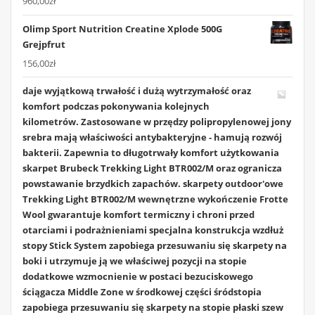
960,00
zł
Olimp Sport Nutrition Creatine Xplode 500G
Grejpfrut
156,00
zł
daje wyjątkową trwałość i dużą wytrzymałość oraz
komfort podczas pokonywania kolejnych
kilometrów. Zastosowane w przędzy polipropylenowej jony
srebra mają właściwości antybakteryjne - hamują rozwój
bakterii. Zapewnia to długotrwały komfort użytkowania
skarpet Brubeck Trekking Light BTR002/M oraz ogranicza
powstawanie brzydkich zapachów. skarpety outdoor'owe
Trekking Light BTR002/M wewnętrzne wykończenie Frotte
Wool gwarantuje komfort termiczny i chroni przed
otarciami i podrażnieniami specjalna konstrukcja wzdłuż
stopy Stick System zapobiega przesuwaniu się skarpety na
boki i utrzymuje ją we właściwej pozycji na stopie
dodatkowe wzmocnienie w postaci bezuciskowego
ściągacza Middle Zone w środkowej części śródstopia
zapobiega przesuwaniu się skarpety na stopie płaski szew