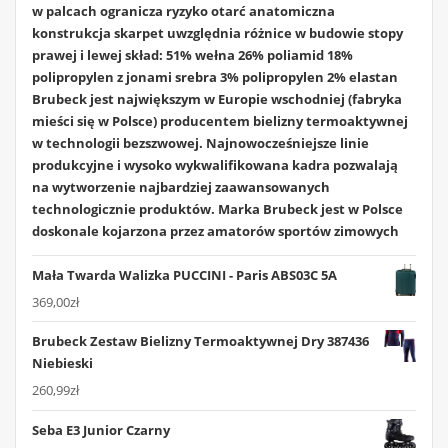
w palcach ogranicza ryzyko otarć anatomiczna
konstrukcja skarpet uwzględnia różnice w budowie stopy
prawej i lewej skład: 51% wełna 26% poliamid 18%
polipropylen z jonami srebra 3% polipropylen 2% elastan
Brubeck jest największym w Europie wschodniej (fabryka
mieści się w Polsce) producentem bielizny termoaktywnej
w technologii bezszwowej. Najnowocześniejsze linie
produkcyjne i wysoko wykwalifikowana kadra pozwalają
na wytworzenie najbardziej zaawansowanych
technologicznie produktów. Marka Brubeck jest w Polsce
doskonale kojarzona przez amatorów sportów zimowych
Mała Twarda Walizka PUCCINI - Paris ABS03C 5A
369,00
zł
Brubeck Zestaw Bielizny Termoaktywnej Dry 387436
Niebieski
260,99
zł
Seba E3 Junior Czarny