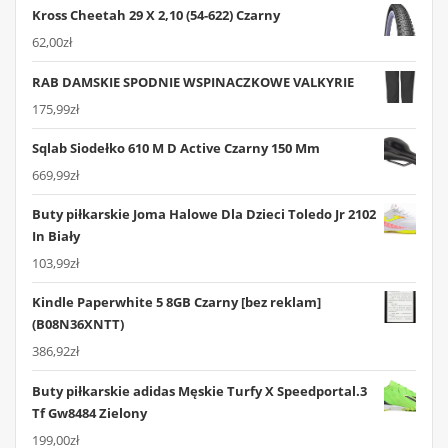
Kross Cheetah 29 X 2,10 (54-622) Czarny
62,00
zł
RAB DAMSKIE SPODNIE WSPINACZKOWE VALKYRIE
175,99
zł
Sqlab Siodełko 610 M D Active Czarny 150 Mm
669,99
zł
Buty piłkarskie Joma Halowe Dla Dzieci Toledo Jr 2102
In Biały
103,99
zł
Kindle Paperwhite 5 8GB Czarny [bez reklam]
(B08N36XNTT)
386,92
zł
Buty piłkarskie adidas Męskie Turfy X Speedportal.3
Tf Gw8484 Zielony
199,00
zł