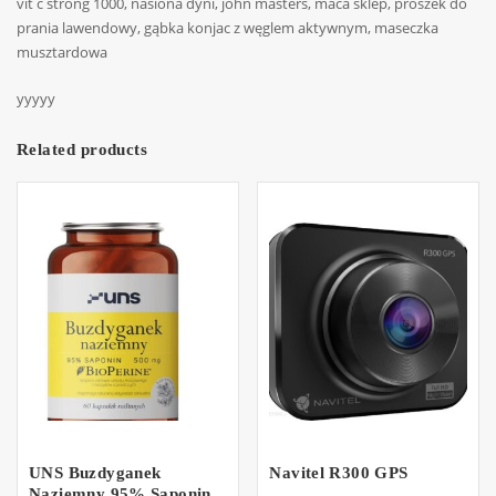
vit c strong 1000, nasiona dyni, john masters, maca sklep, proszek do
prania lawendowy, gąbka konjac z węglem aktywnym, maseczka
musztardowa
yyyyy
Related products
UNS Buzdyganek
Navitel R300 GPS
Naziemny 95% Saponin