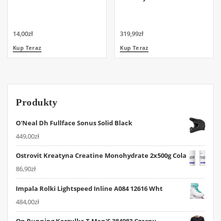
14,00
zł
319,99
zł
Kup Teraz
Kup Teraz
Produkty
O'Neal Dh Fullface Sonus Solid Black
449,00
zł
Ostrovit Kreatyna Creatine Monohydrate 2x500g Cola
86,90
zł
Impala Rolki Lightspeed Inline A084 12616 Wht
484,00
zł
On Running Koszulka T Men'S 384983 Czarny