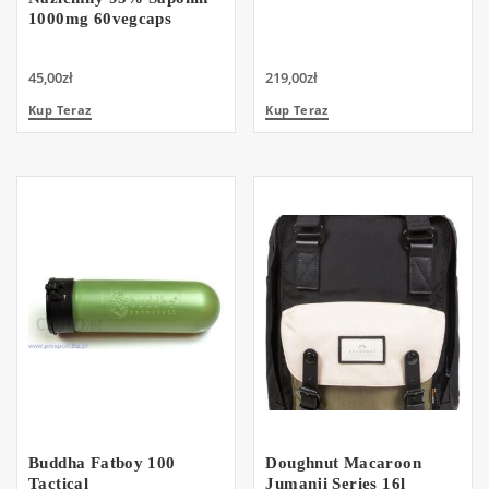
1000mg 60vegcaps
45,00
zł
219,00
zł
Kup Teraz
Kup Teraz
Buddha Fatboy 100
Doughnut Macaroon
Tactical
Jumanji Series 16l