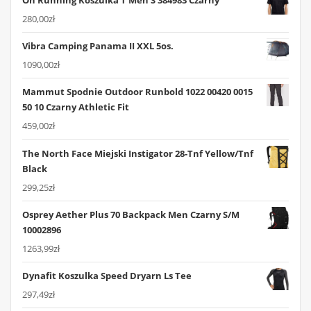
280,00
zł
Vibra Camping Panama II XXL 5os.
1090,00
zł
Mammut Spodnie Outdoor Runbold 1022 00420 0015
50 10 Czarny Athletic Fit
459,00
zł
The North Face Miejski Instigator 28-Tnf Yellow/Tnf
Black
299,25
zł
Osprey Aether Plus 70 Backpack Men Czarny S/M
10002896
1263,99
zł
Dynafit Koszulka Speed Dryarn Ls Tee
297,49
zł