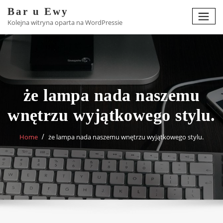
Skip
Bar u Ewy
to
Kolejna witryna oparta na WordPressie
content
że lampa nada naszemu
wnętrzu wyjątkowego stylu.
Home
że lampa nada naszemu wnętrzu wyjątkowego stylu.