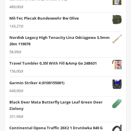
489,00
zł
Mil-Tec Plecak Bundeswehr Bw Olive
143,27
zł
Nordisk Legacy High Tenacity Lina Odciągowa 3,5mm
20m 119078
58,99
zł
Travel Tumbler 0,35l With Fill &Amp Go 24B631
156,00
zł
Garmin Striker 4 (0100155001)
649,00
zł
Black Deer Mata Butterfly Large Leaf Green Deer
Zielony
251,99
zł
Continental Opona Traffic 26X2 1 Drutówka 840 G