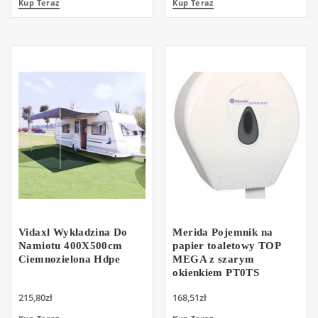
Kup Teraz
Kup Teraz
Vidaxl Wykładzina Do
Merida Pojemnik na
Namiotu 400X500cm
papier toaletowy TOP
Ciemnozielona Hdpe
MEGA z szarym
okienkiem PT0TS
215,80
zł
168,51
zł