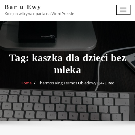
Skip
Bar u Ewy
to
Kolejna witryna oparta na WordPressie
content
Tag:
kaszka dla dzieci bez
mleka
Home
Thermos King Termos Obiadowy 0,47L Red