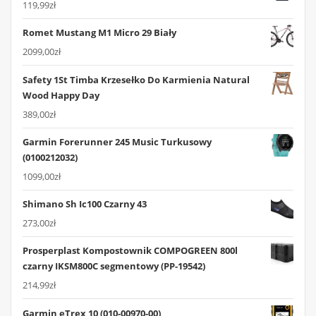
119,99
zł
Romet Mustang M1 Micro 29 Biały
2099,00
zł
Safety 1St Timba Krzesełko Do Karmienia Natural
Wood Happy Day
389,00
zł
Garmin Forerunner 245 Music Turkusowy
(0100212032)
1099,00
zł
Shimano Sh Ic100 Czarny 43
273,00
zł
Prosperplast Kompostownik COMPOGREEN 800l
czarny IKSM800C segmentowy (PP-19542)
214,99
zł
Garmin eTrex 10 (010-00970-00)