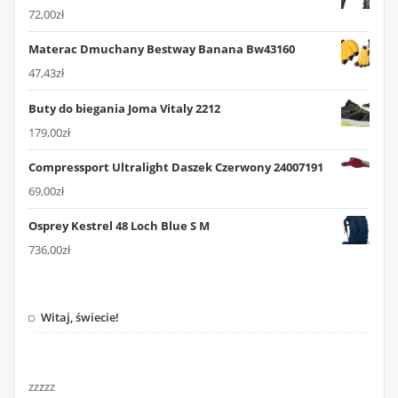
72,00
zł
Materac Dmuchany Bestway Banana Bw43160
47,43
zł
Buty do biegania Joma Vitaly 2212
179,00
zł
Compressport Ultralight Daszek Czerwony 24007191
69,00
zł
Osprey Kestrel 48 Loch Blue S M
736,00
zł
Witaj, świecie!
zzzzz