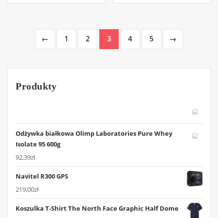
←
1
2
3
4
5
→
Produkty
Odżywka białkowa Olimp Laboratories Pure Whey
Isolate 95 600g
92,39
zł
Navitel R300 GPS
219,00
zł
Koszulka T-Shirt The North Face Graphic Half Dome