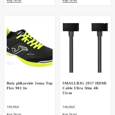
Kup Teraz
Kup Teraz
Buty piłkarskie Joma Top
SMALLRIG 2957 HDMI
Flex 901 In
Cable Ultra Slim 4K
55cm
199,99
zł
149,00
zł
Kup Teraz
Kup Teraz