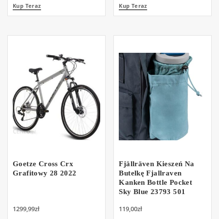
Kup Teraz
Kup Teraz
Goetze Cross Crx
Fjällräven Kieszeń Na
Grafitowy 28 2022
Butelkę Fjallraven
Kanken Bottle Pocket
Sky Blue 23793 501
1299,99
zł
119,00
zł