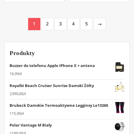
1
2
3
4
5
→
Produkty
Buzzer do telefonu Apple iPhone X + antena
16,99
zł
Royalbi Beach Cruiser Sunrise Damski Żółty
2399,00
zł
Brubeck Damskie Termoaktywne Legginsy Le13260
115,99
zł
Polar Vantage M Biały
1199,00
zł