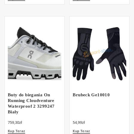
Buty do biegania On
Brubeck Ge10010
Running Cloudventure
Waterproof 2 3299247
Biały
759,30
zł
54,99
zł
Kup Teraz
Kup Teraz