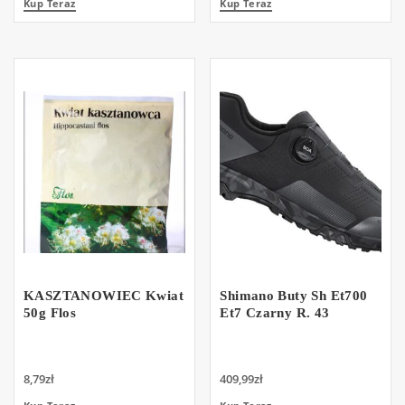
Kup Teraz
Kup Teraz
KASZTANOWIEC Kwiat
Shimano Buty Sh Et700
50g Flos
Et7 Czarny R. 43
8,79
zł
409,99
zł