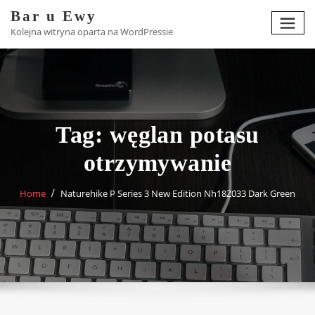
Skip
Bar u Ewy
to
Kolejna witryna oparta na WordPressie
content
Tag:
węglan potasu
otrzymywanie
Home
Naturehike P Series 3 New Edition Nh18Z033 Dark Green