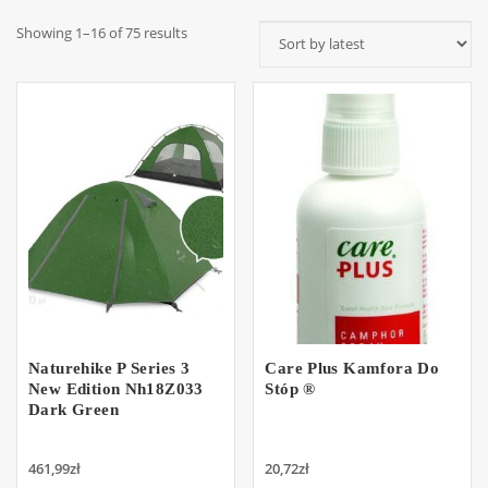
Showing 1–16 of 75 results
Naturehike P Series 3
Care Plus Kamfora Do
New Edition Nh18Z033
Stóp ®
Dark Green
461,99
zł
20,72
zł