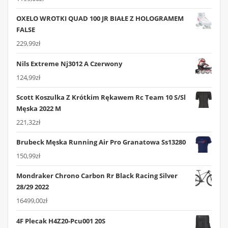
OXELO WROTKI QUAD 100 JR BIAŁE Z HOLOGRAMEM
FALSE
229,99
zł
Nils Extreme Nj3012 A Czerwony
124,99
zł
Scott Koszulka Z Krótkim Rękawem Rc Team 10 S/Sl
Męska 2022 M
221,32
zł
Brubeck Męska Running Air Pro Granatowa Ss13280
150,99
zł
Mondraker Chrono Carbon Rr Black Racing Silver
28/29 2022
16499,00
zł
4F Plecak H4Z20-Pcu001 20S