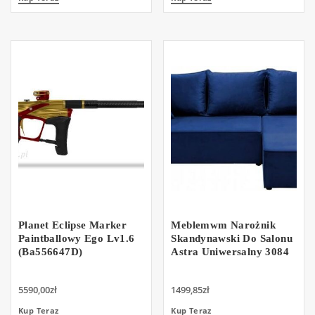
Planet Eclipse Marker
Meblemwm Narożnik
Paintballowy Ego Lv1.6
Skandynawski Do Salonu
(Ba556647D)
Astra Uniwersalny 3084
5590,00
zł
1499,85
zł
Kup Teraz
Kup Teraz