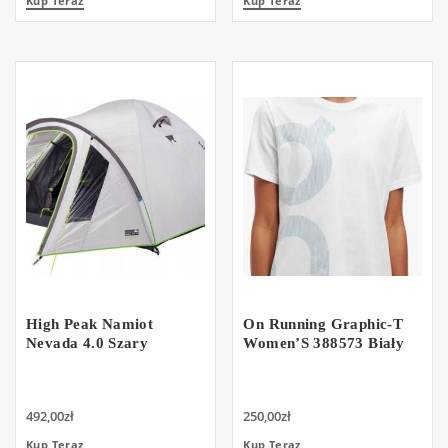
Kup Teraz
Kup Teraz
High Peak Namiot
On Running Graphic-T
Nevada 4.0 Szary
Women’S 388573 Biały
492,00
zł
250,00
zł
Kup Teraz
Kup Teraz