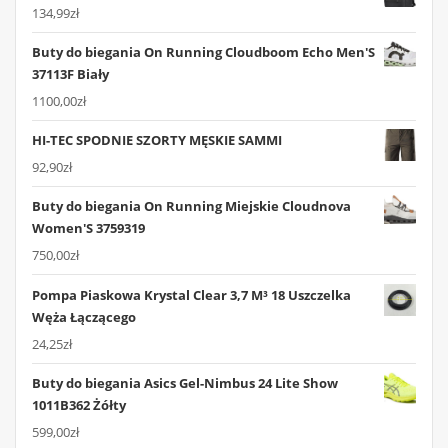
134,99
zł
Buty do biegania On Running Cloudboom Echo Men'S
37113F Biały
1100,00
zł
HI-TEC SPODNIE SZORTY MĘSKIE SAMMI
92,90
zł
Buty do biegania On Running Miejskie Cloudnova
Women'S 3759319
750,00
zł
Pompa Piaskowa Krystal Clear 3,7 M³ 18 Uszczelka
Węża Łączącego
24,25
zł
Buty do biegania Asics Gel-Nimbus 24 Lite Show
1011B362 Żółty
599,00
zł