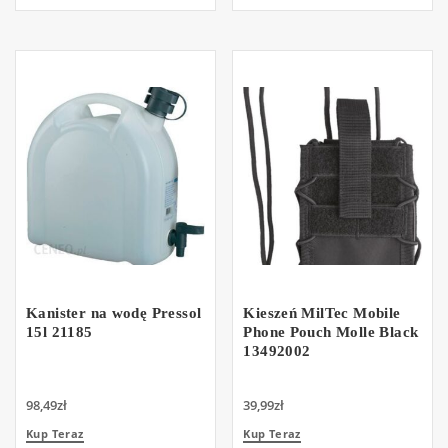
Kanister na wodę Pressol
Kieszeń MilTec Mobile
15l 21185
Phone Pouch Molle Black
13492002
98,49
zł
39,99
zł
Kup Teraz
Kup Teraz