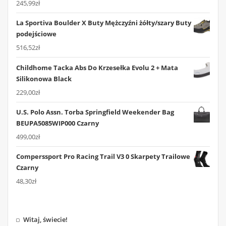
245,99
zł
La Sportiva Boulder X Buty Mężczyźni żółty/szary Buty
podejściowe
516,52
zł
Childhome Tacka Abs Do Krzesełka Evolu 2 + Mata
Silikonowa Black
229,00
zł
U.S. Polo Assn. Torba Springfield Weekender Bag
BEUPA5085WIP000 Czarny
499,00
zł
Comperssport Pro Racing Trail V3 0 Skarpety Trailowe
Czarny
48,30
zł
Witaj, świecie!