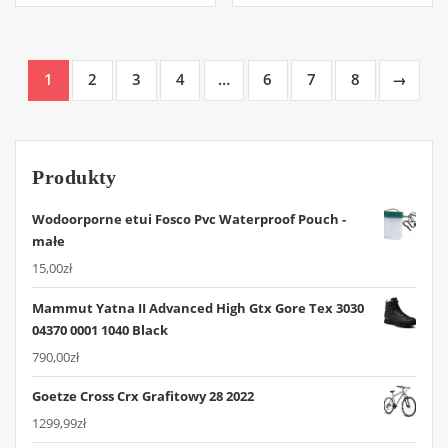
1
2
3
4
…
6
7
8
→
Produkty
Wodoorporne etui Fosco Pvc Waterproof Pouch -
małe
15,00
zł
Mammut Yatna II Advanced High Gtx Gore Tex 3030
04370 0001 1040 Black
790,00
zł
Goetze Cross Crx Grafitowy 28 2022
1299,99
zł