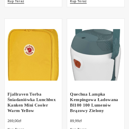
Kup Teraz
Kup Teraz
Fjallraven Torba
Quechua Lampka
Śniadaniówka Lunchbox
Kempingowa Ładowana
Kanken Mini Cooler
Bl100 100 Lumenów
Warm Yellow
Brązowy Zielony
269,00
zł
89,99
zł