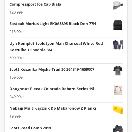
Compressport Ice Cap Biała
120,99
zł
Eastpak Morius Light EK0A5895 Black Den 77H
215,00
zł
Uyn Komplet Evolutyon Man Charcoal White Red
Koszulka + Spodnie 3/4
599,00
zł
Scott Koszulka Męska Trail 30 264849-1659007
159,00
zł
Doughnut Plecak Colorado Reborn Series 19l
349,99
zł
Nabaiji Multi Łącznik Do Makaronów Z Pianki
19,99
zł
Scott Road Comp 2019