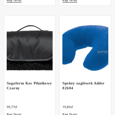
Kup Teraz
Kup Teraz
Sagaform Koc Piknikowy
Spokey zagłówek Adder
Czarny
82604
95,77
zł
19,85
zł
Kup Teraz
Kup Teraz