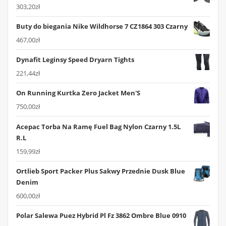
303,20
zł
Buty do biegania Nike Wildhorse 7 CZ1864 303 Czarny
467,00
zł
Dynafit Leginsy Speed Dryarn Tights
221,44
zł
On Running Kurtka Zero Jacket Men'S
750,00
zł
Acepac Torba Na Ramę Fuel Bag Nylon Czarny 1.5L
R.L
159,99
zł
Ortlieb Sport Packer Plus Sakwy Przednie Dusk Blue
Denim
600,00
zł
Polar Salewa Puez Hybrid Pl Fz 3862 Ombre Blue 0910