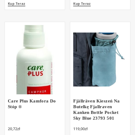
Kup Teraz
Kup Teraz
Care Plus Kamfora Do
Fjällräven Kieszeń Na
Stóp ®
Butelkę Fjallraven
Kanken Bottle Pocket
Sky Blue 23793 501
20,72
zł
119,00
zł