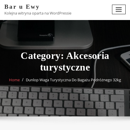
Skip
Bar u Ewy
to
Kolejna witryna oparta na WordPressie
content
Category:
Akcesoria
turystyczne
Home
Dunlop Waga Turystyczna Do Bagażu Podróżnego 32kg