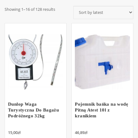
Showing 1–16 of 128 results
Dunlop Waga
Pojemnik bańka na wodę
Turystyczna Do Bagażu
Pitną Atest 10l z
Podróżnego 32kg
kranikiem
15,00
zł
46,89
zł