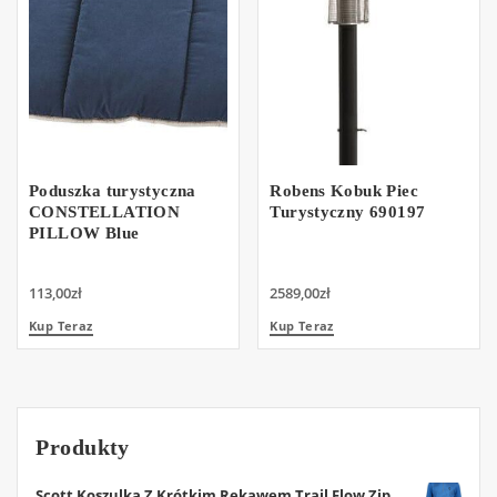
Poduszka turystyczna
Robens Kobuk Piec
CONSTELLATION
Turystyczny 690197
PILLOW Blue
113,00
zł
2589,00
zł
Kup Teraz
Kup Teraz
Produkty
Scott Koszulka Z Krótkim Rękawem Trail Flow Zip