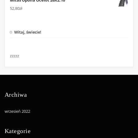
Mitas Opona Ocelot 26X2.10
52,80
zł
Witaj, świecie!
zzzzz
Archiwa
wrzesień 2022
Kategorie