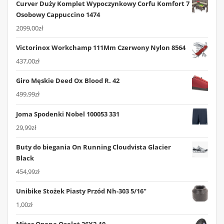
Curver Duży Komplet Wypoczynkowy Corfu Komfort 7
Osobowy Cappuccino 1474
2099,00
zł
Victorinox Workchamp 111Mm Czerwony Nylon 8564
437,00
zł
Giro Męskie Deed Ox Blood R. 42
499,99
zł
Joma Spodenki Nobel 100053 331
29,99
zł
Buty do biegania On Running Cloudvista Glacier
Black
454,99
zł
Unibike Stożek Piasty Przód Nh-303 5/16"
1,00
zł