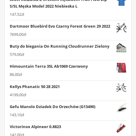
S/SL Męska Model 2022 Niebieska L
147,52
zł
Dartmoor Bluebird Evo Czarny Forest Green 29 2022
7699,00
zł
Buty do biegania On Running Cloudrunner Zielony
579,00
zł
Himountain Terra 35L Ab1069 Czerwony
86,00
zł
Kellys Phanatic 50 28 2021
4199,00
zł
Gefu Manolo Dziadek Do Orzechów (G13490)
143,10
zł
Victorinox Alpineer 0.8823
142,00
zł