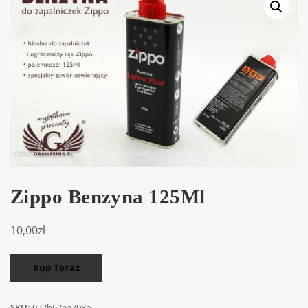
Zippo Benzyna 125Ml
10,00
zł
Kup Teraz
SKU:
022b62ea798e