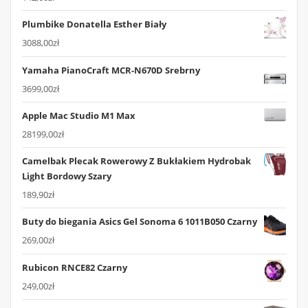
Plumbike Donatella Esther Biały
3088,00
zł
Yamaha PianoCraft MCR-N670D Srebrny
3699,00
zł
Apple Mac Studio M1 Max
28199,00
zł
Camelbak Plecak Rowerowy Z Bukłakiem Hydrobak
Light Bordowy Szary
189,90
zł
Buty do biegania Asics Gel Sonoma 6 1011B050 Czarny
269,00
zł
Rubicon RNCE82 Czarny
249,00
zł