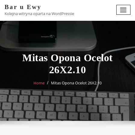
Skip
Bar u Ewy
to
Kolejna witryna oparta na WordPressie
content
Mitas Opona Ocelot
26X2.10
Home
Mitas Opona Ocelot 26X2.10