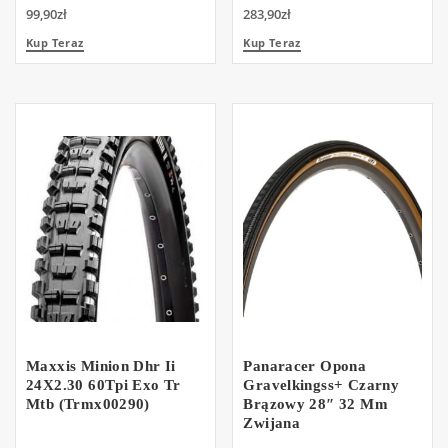
99,90
zł
283,90
zł
Kup Teraz
Kup Teraz
Maxxis Minion Dhr Ii
Panaracer Opona
24X2.30 60Tpi Exo Tr
Gravelkingss+ Czarny
Mtb (Trmx00290)
Brązowy 28″ 32 Mm
Zwijana