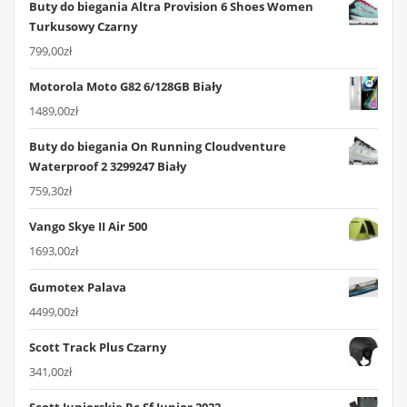
Buty do biegania Altra Provision 6 Shoes Women
Turkusowy Czarny
799,00
zł
Motorola Moto G82 6/128GB Biały
1489,00
zł
Buty do biegania On Running Cloudventure
Waterproof 2 3299247 Biały
759,30
zł
Vango Skye II Air 500
1693,00
zł
Gumotex Palava
4499,00
zł
Scott Track Plus Czarny
341,00
zł