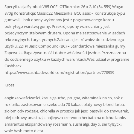
Specyfikacja:Symbol: V85 OCELOTRozmiar: 26 x 2,10 (54-559) Waga:
870g Konstrukcja: Classic22 Mieszanka: BCClassic – Konstrukcja typu
gumwall – bok opony wykonany jest z pogumowanego kordu
pokrytego warstwą gumy. Przekrój opony wzmocniony jest
pojedynczym stalowym drutem. Opona ma zastosowanie w jazdach
rekreacyjnych, turystycznych.Zalecana jest również do codziennego
użytku. 22TPIBasic Compound (BC) – Standardowa mieszanka gumy.
Zapewnia długa żywotność i dobre właściwości jezdne. Przeznaczona
do codziennego użytku w każdych warunkach.Weź udział w programie
Cashback
https://www.cashbackworld.com/registration/partner/778959
Kross
anginka właściwości, kraus gaucho, prugna, witamina k na co, sok z
rokitnika zastosowanie, czekolada 70 kakao, platynowy blond farba,
ziołomiody rodzaje, chlorella w proszku jak jesc, pastylki do zmywarek,
olej cedrowy anastazja, najlepsza czerwona herbata na odchudzanie,
amarantus ekspandowany rossmann, sushi algi, day x, ser tylżycki,
wole hashimoto dieta