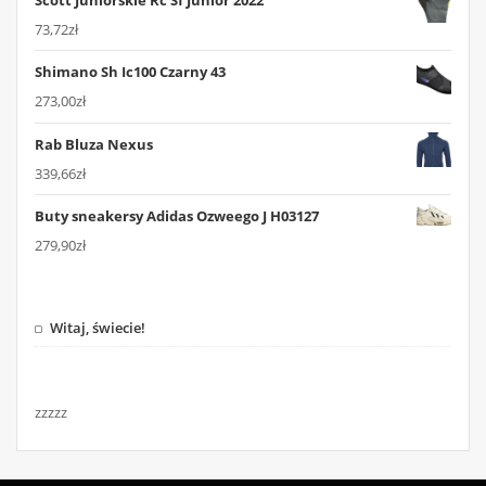
Scott Juniorskie Rc Sf Junior 2022
73,72
zł
Shimano Sh Ic100 Czarny 43
273,00
zł
Rab Bluza Nexus
339,66
zł
Buty sneakersy Adidas Ozweego J H03127
279,90
zł
Witaj, świecie!
zzzzz