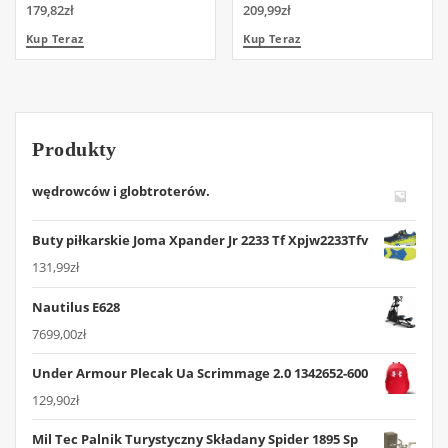
179,82
zł
209,99
zł
Kup Teraz
Kup Teraz
Produkty
wędrowców i globtroterów.
Buty piłkarskie Joma Xpander Jr 2233 Tf Xpjw2233Tfv
131,99
zł
Nautilus E628
7699,00
zł
Under Armour Plecak Ua Scrimmage 2.0 1342652-600
129,90
zł
Mil Tec Palnik Turystyczny Składany Spider 1895 Sp