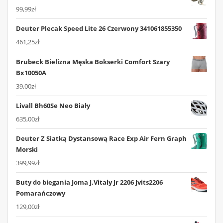
99,99
zł
Deuter Plecak Speed Lite 26 Czerwony 341061855350
461,25
zł
Brubeck Bielizna Męska Bokserki Comfort Szary
Bx10050A
39,00
zł
Livall Bh60Se Neo Biały
635,00
zł
Deuter Z Siatką Dystansową Race Exp Air Fern Graph
Morski
399,99
zł
Buty do biegania Joma J.Vitaly Jr 2206 Jvits2206
Pomarańczowy
129,00
zł