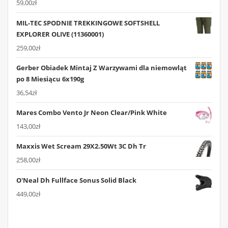
59,00
zł
MIL-TEC SPODNIE TREKKINGOWE SOFTSHELL
EXPLORER OLIVE (11360001)
259,00
zł
Gerber Obiadek Mintaj Z Warzywami dla niemowląt
po 8 Miesiącu 6x190g
36,54
zł
Mares Combo Vento Jr Neon Clear/Pink White
143,00
zł
Maxxis Wet Scream 29X2.50Wt 3C Dh Tr
258,00
zł
O'Neal Dh Fullface Sonus Solid Black
449,00
zł