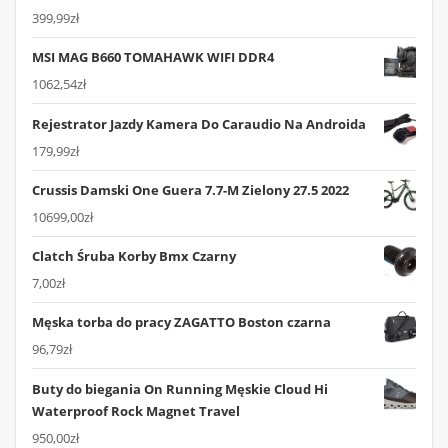
399,99
zł
MSI MAG B660 TOMAHAWK WIFI DDR4
1062,54
zł
Rejestrator Jazdy Kamera Do Caraudio Na Androida
179,99
zł
Crussis Damski One Guera 7.7-M Zielony 27.5 2022
10699,00
zł
Clatch Śruba Korby Bmx Czarny
7,00
zł
Męska torba do pracy ZAGATTO Boston czarna
96,79
zł
Buty do biegania On Running Męskie Cloud Hi
Waterproof Rock Magnet Travel
950,00
zł