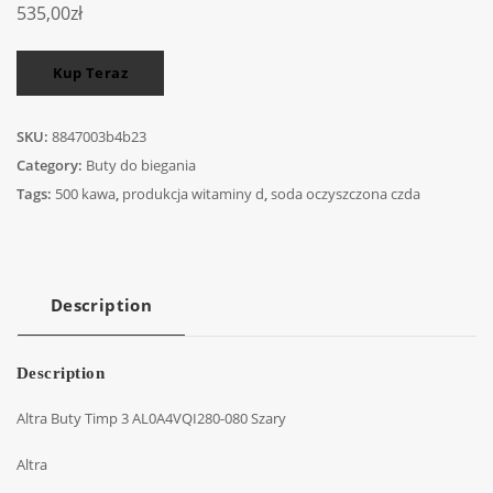
535,00
zł
Kup Teraz
SKU:
8847003b4b23
Category:
Buty do biegania
Tags:
500 kawa
,
produkcja witaminy d
,
soda oczyszczona czda
Description
Description
Altra Buty Timp 3 AL0A4VQI280-080 Szary
Altra