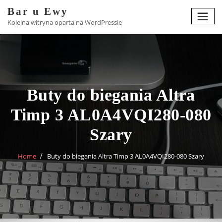
Skip
Bar u Ewy
to
Kolejna witryna oparta na WordPressie
content
Buty do biegania Altra
Timp 3 AL0A4VQI280-080
Szary
Home
Buty do biegania Altra Timp 3 AL0A4VQI280-080 Szary