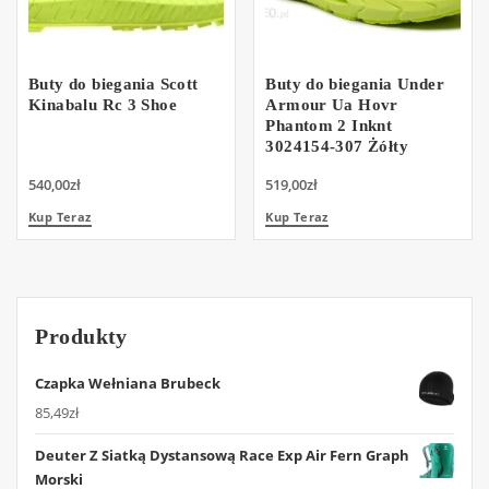
Buty do biegania Scott
Buty do biegania Under
Kinabalu Rc 3 Shoe
Armour Ua Hovr
Phantom 2 Inknt
3024154-307 Żółty
540,00
zł
519,00
zł
Kup Teraz
Kup Teraz
Produkty
Czapka Wełniana Brubeck
85,49
zł
Deuter Z Siatką Dystansową Race Exp Air Fern Graph
Morski