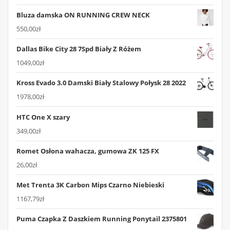
Bluza damska ON RUNNING CREW NECK
550,00
zł
Dallas Bike City 28 7Spd Biały Z Różem
1049,00
zł
Kross Evado 3.0 Damski Biały Stalowy Połysk 28 2022
1978,00
zł
HTC One X szary
349,00
zł
Romet Osłona wahacza, gumowa ZK 125 FX
26,00
zł
Met Trenta 3K Carbon Mips Czarno Niebieski
1167,79
zł
Puma Czapka Z Daszkiem Running Ponytail 2375801