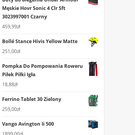
Męskie Hovr Sonic 4 Clr Sft
3023997001 Czarny
459,99
zł
Bollé Stance Hivis Yellow Matte
251,00
zł
Pompka Do Pompowania Roweru
Piłek Piłki Igła
18,88
zł
Ferrino Tablet 30 Zielony
259,00
zł
Vango Avington Ii 500
1899,00
zł