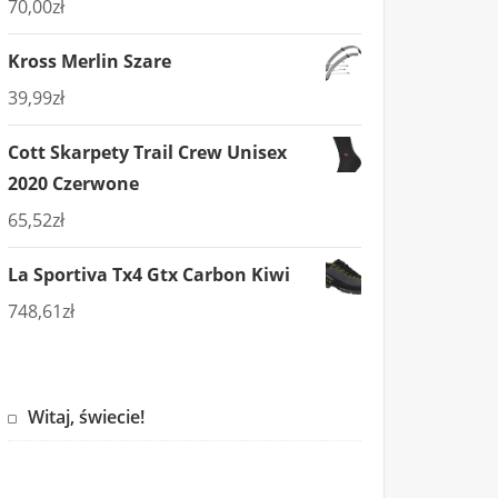
70,00
zł
Kross Merlin Szare
39,99
zł
Cott Skarpety Trail Crew Unisex
2020 Czerwone
65,52
zł
La Sportiva Tx4 Gtx Carbon Kiwi
748,61
zł
Witaj, świecie!