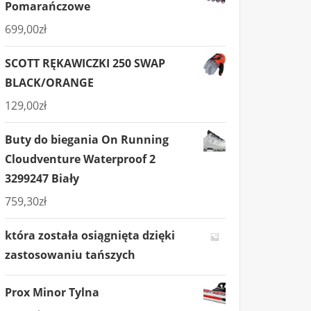
Pomarańczowe
699,00
zł
SCOTT RĘKAWICZKI 250 SWAP
BLACK/ORANGE
129,00
zł
Buty do biegania On Running
Cloudventure Waterproof 2
3299247 Biały
759,30
zł
która została osiągnięta dzięki
zastosowaniu tańszych
Prox Minor Tylna