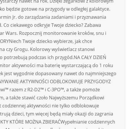
wystarczy nawet na rok. Dzięki zegarkowi z kolorowym
ko będzie gotowe na przygody w odległej galaktyce.
rmin Jr. do zarządzania zadaniami i przyznawania
 Co ciekawego odkryje Twoje dziecko? Zabawa
tar Wars. Rozpocznij monitorowanie kroków, snu i
ORYNiech Twoje dziecko wybierze, jak chce
na czy Grogu. Kolorowy wyświetlacz stanowi
ego potrzebują podczas ich przygód.NA CAŁY DZIEŃ
or aktywności ma baterię wystarczającą do 1 roku
ek jest wygodnie dopasowany nawet do najmniejszego
WYKONYWANIE AKTYWNOŚCI ODBLOKOWUJE PRZYGODYZ
owi™ razem z R2-D2™ i C-3PO™, a także pomoże
, a także stawić czoło Najwyższemu Porządkowi
codziennej aktywności nie tylko odblokowuje
rują dzieci, tym więcej będą miały okazji do zagrania
PUNKTY KTÓRE MOŻNA ZBIERAĆWypełnianie codziennych