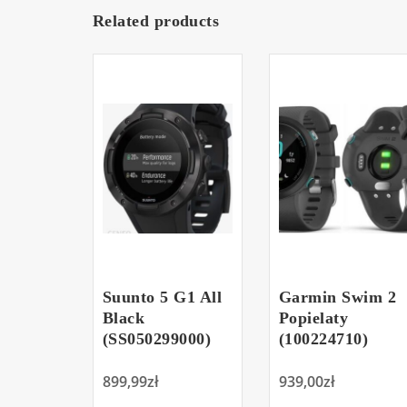
Related products
Suunto 5 G1 All
Garmin Swim 2
Black
Popielaty
(SS050299000)
(100224710)
899,99
zł
939,00
zł