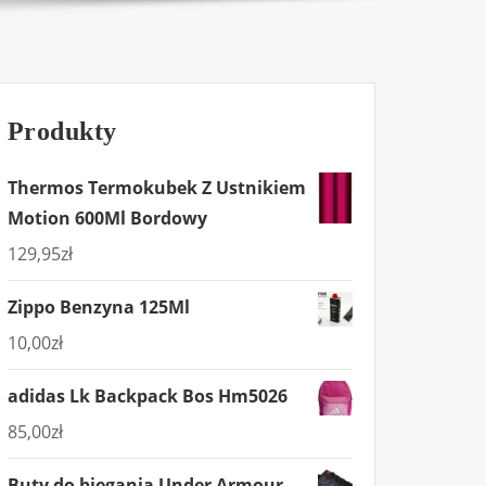
Produkty
Thermos Termokubek Z Ustnikiem
Motion 600Ml Bordowy
129,95
zł
Zippo Benzyna 125Ml
10,00
zł
adidas Lk Backpack Bos Hm5026
85,00
zł
Buty do biegania Under Armour