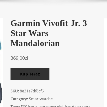
Garmin Vivofit Jr. 3
Star Wars
Mandalorian
369,00
zł
Kup Teraz
SKU:
8e31e7df8cf6
Category:
Smartwatche
Tags:
500 kawa
,
arganovy olej
,
kasztany cena
,