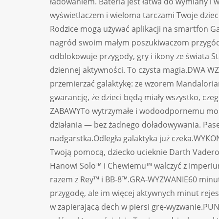
ładowaniem. Bateria jest łatwa do wymiany i 
wyświetlaczem i wieloma tarczami Twoje dziec
Rodzice mogą używać aplikacji na smartfon Ga
nagród swoim małym poszukiwaczom przygód.
odblokowuje przygody, gry i ikony ze świata S
dziennej aktywności. To czysta magia.DWA WZ
przemierzać galaktykę: ze wzorem Mandaloria
gwarancję, że dzieci będą miały wszystko, cz
ZABAWYTo wytrzymałe i wodoodpornemu monit
działania — bez żadnego doładowywania. Pas
nadgarstka.Odległa galaktyka już czeka.
Twoją pomocą, dziecko ucieknie Darth Vader
Hanowi Solo™ i Chewiemu™ walczyć z Imperium
razem z Rey™ i BB-8™.GRA-WYZWANIE60 minut 
przygodę, ale im więcej aktywnych minut rejest
w zapierającą dech w piersi grę-wyzwanie.