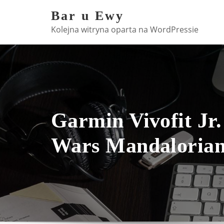
Skip
Bar u Ewy
to
Kolejna witryna oparta na WordPressie
content
Garmin Vivofit Jr.
Wars Mandaloria