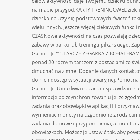
celów aktywności daje Twojemu dziecku punkt
na mapie przygód.KARTY TRENINGOWEDzięki
dziecko nauczy się podstawowych ćwiczeń takic
wielu innych. Jeszcze więcej ciekawych funkc
CZASNowe aktywności na czas pozwalają dzieci
zabawy w parku lub treningu piłkarskiego. Zap
Garmin Jr.™1.TARCZE ZEGARKA Z BOHATERAMID
ponad 20 różnym tarczom z postaciami ze świ
dmuchać na zimne. Dodanie danych kontaktowy
do nich dostęp w sytuacji awaryjnej.Pomocn
Garmin Jr. Umożliwia rodzicom sprawdzanie akt
informacje po zsynchronizowaniu jej ze zgo
zadania oraz obowiązki w aplikacji1 i przyzna
wymieniać monety na uzgodnione z rodzicam
zadania domowe i przypomnienia, a monitor 
obowiązkach. Możesz je ustawić tak, aby powt