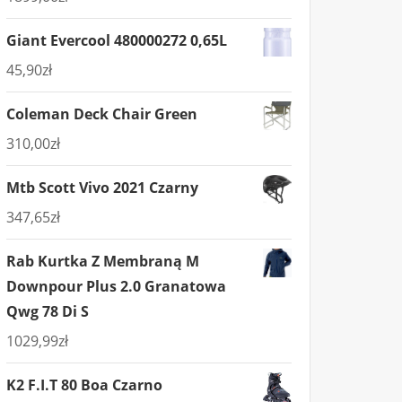
Giant Evercool 480000272 0,65L
45,90
zł
Coleman Deck Chair Green
310,00
zł
Mtb Scott Vivo 2021 Czarny
347,65
zł
Rab Kurtka Z Membraną M
Downpour Plus 2.0 Granatowa
Qwg 78 Di S
1029,99
zł
K2 F.I.T 80 Boa Czarno