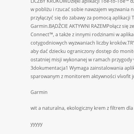
LICZBY KROKÓWDzięki aplikacji Toe-to-Toe™ dz
w pobliżu i rzucać sobie nawzajem wyzwania n
przyłączyć się do zabawy za pomocą aplikacji
Garmin.BĄDŹCIE AKTYWNI RAZEMPołącz się ze 
Connect™, a także z innymi rodzinami w aplikacji
cotygodniowych wyzwaniach liczby kroków.TRYB
aby dać dziecku ograniczony dostęp do monit
ostatniej misji wykonanej w ramach przygody w
3dokumentacja1 Wymaga zainstalowania aplika
sparowanym z monitorem aktywności vívofit jr
Garmin
wit a naturalna, ekologiczny krem z filtrem dla
yyyyy