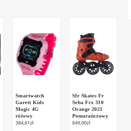
Smartwatch
Sfr Skates Fr
Garett Kids
Seba Frx 310
Magic 4G
Orange 2021
różowy
Pomarańczowy
384,61
zł
849,00
zł