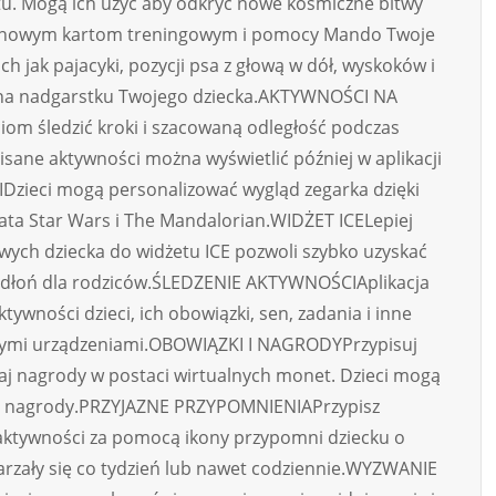
u. Mogą ich użyć aby odkryć nowe kosmiczne bitwy
 nowym kartom treningowym i pomocy Mando Twoje
h jak pajacyki, pozycji psa z głową w dół, wyskoków i
ji na nadgarstku Twojego dziecka.AKTYWNOŚCI NA
om śledzić kroki i szacowaną odległość podczas
isane aktywności można wyświetlić później w aplikacji
zieci mogą personalizować wygląd zegarka dzięki
ata Star Wars i The Mandalorian.WIDŻET ICELepiej
ch dziecka do widżetu ICE pozwoli szybko uzyskać
a dłoń dla rodziców.ŚLEDZENIE AKTYWNOŚCIAplikacja
ywności dzieci, ich obowiązki, sen, zadania i inne
dnymi urządzeniami.OBOWIĄZKI I NAGRODYPrzypisuj
waj nagrody w postaci wirtualnych monet. Dzieci mogą
i nagrody.PRZYJAZNE PRZYPOMNIENIAPrzypisz
aktywności za pomocą ikony przypomni dziecku o
arzały się co tydzień lub nawet codziennie.WYZWANIE