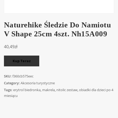
Naturehike Śledzie Do Namiotu
V Shape 25cm 4szt. Nh15A009
40,49
zł
Kup Teraz
SKU:
f360cb575eec
Category:
Akcesoria turystyczne
Tags:
erytrol biedronka
,
makrela
,
nitolic zestaw
,
obiadki dla dzieci po 4
miesiącu