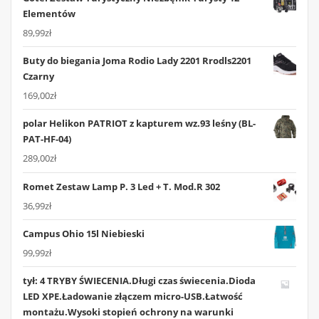
Elementów
89,99
zł
Buty do biegania Joma Rodio Lady 2201 Rrodls2201
Czarny
169,00
zł
polar Helikon PATRIOT z kapturem wz.93 leśny (BL-
PAT-HF-04)
289,00
zł
Romet Zestaw Lamp P. 3 Led + T. Mod.R 302
36,99
zł
Campus Ohio 15l Niebieski
99,99
zł
tył: 4 TRYBY ŚWIECENIA.Długi czas świecenia.Dioda
LED XPE.Ładowanie złączem micro-USB.Łatwość
montażu.Wysoki stopień ochrony na warunki