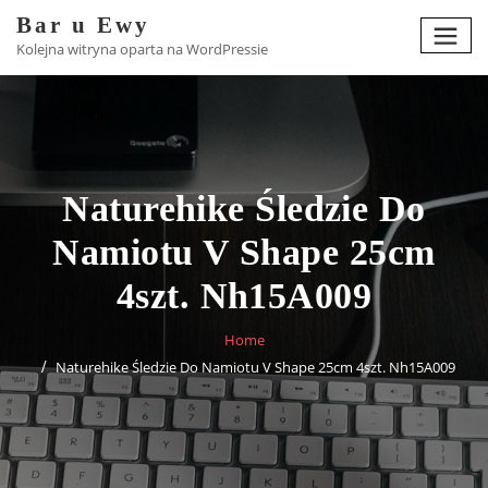
Skip
Bar u Ewy
to
Kolejna witryna oparta na WordPressie
content
Naturehike Śledzie Do
Namiotu V Shape 25cm
4szt. Nh15A009
Home
Naturehike Śledzie Do Namiotu V Shape 25cm 4szt. Nh15A009