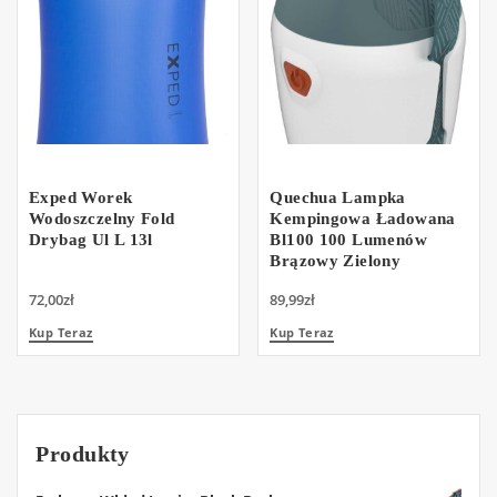
Exped Worek
Quechua Lampka
Wodoszczelny Fold
Kempingowa Ładowana
Drybag Ul L 13l
Bl100 100 Lumenów
Brązowy Zielony
72,00
zł
89,99
zł
Kup Teraz
Kup Teraz
Produkty