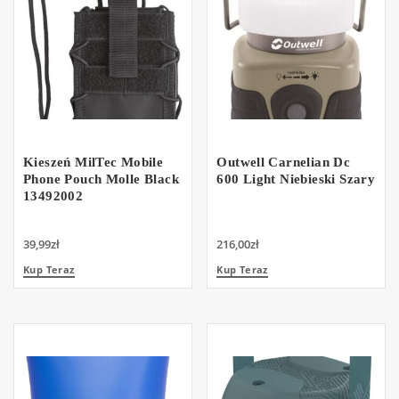
Kieszeń MilTec Mobile
Outwell Carnelian Dc
Phone Pouch Molle Black
600 Light Niebieski Szary
13492002
39,99
zł
216,00
zł
Kup Teraz
Kup Teraz