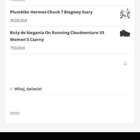
Plumbike Hermes Chuck 7 Biegowy Szary
3028,00
zł
Buty do biegania On Running Cloudventure V3
Women'S Czarny
750,00
zł
Witaj, świecie!
zzzzz