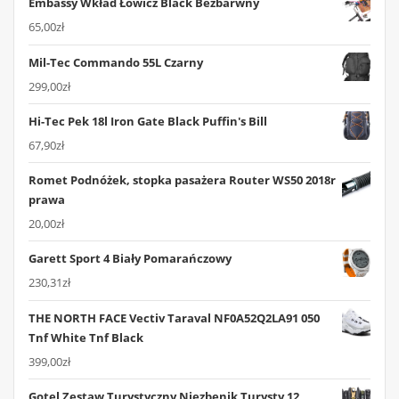
Embassy Wkład Łowicz Black Bezbarwny
65,00
zł
Mil-Tec Commando 55L Czarny
299,00
zł
Hi-Tec Pek 18l Iron Gate Black Puffin's Bill
67,90
zł
Romet Podnóżek, stopka pasażera Router WS50 2018r
prawa
20,00
zł
Garett Sport 4 Biały Pomarańczowy
230,31
zł
THE NORTH FACE Vectiv Taraval NF0A52Q2LA91 050
Tnf White Tnf Black
399,00
zł
Gotel Zestaw Turystyczny Niezbęnik Turysty 12