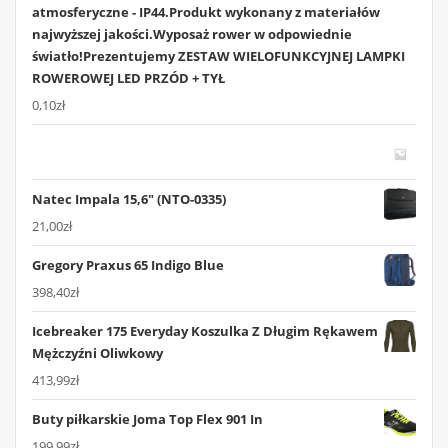
atmosferyczne - IP44.Produkt wykonany z materiałów
najwyższej jakości.Wyposaż rower w odpowiednie
światło!Prezentujemy ZESTAW WIELOFUNKCYJNEJ LAMPKI
ROWEROWEJ LED PRZÓD + TYŁ
0,10
zł
Natec Impala 15,6" (NTO-0335)
21,00
zł
Gregory Praxus 65 Indigo Blue
398,40
zł
Icebreaker 175 Everyday Koszulka Z Długim Rękawem
Mężczyźni Oliwkowy
413,99
zł
Buty piłkarskie Joma Top Flex 901 In
199,99
zł